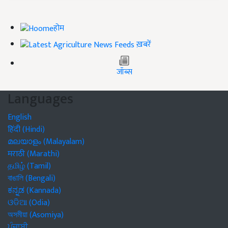
होम
ख़बरें
जॉब्स
Languages
English
हिंदी (Hindi)
മലയാളം (Malayalam)
मराठी (Marathi)
தமிழ் (Tamil)
বাঙালি (Bengali)
ಕನ್ನಡ (Kannada)
ଓଡିଆ (Odia)
অসমীয়া (Asomiya)
ਪੰਜਾਬੀ