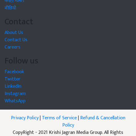
फोटो गैलरी
वीडियो
Contact
About Us
Contact Us
Careers
Follow us
Facebook
Twitter
LinkedIn
Instagram
WhatsApp
Privacy Policy
|
Terms of Service
|
Refund & Cancellation
Policy
CopyRight - 2021 Krishi Jagran Media Group. All Rights