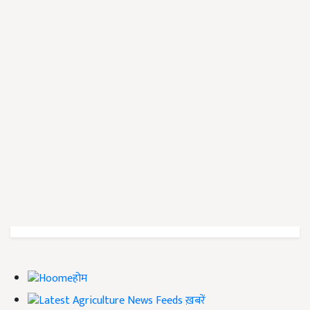
होम
ख़बरें