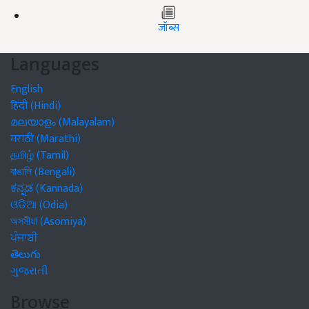
जॉब्स
Languages
English
हिंदी (Hindi)
മലയാളം (Malayalam)
मराठी (Marathi)
தமிழ் (Tamil)
বাঙালি (Bengali)
ಕನ್ನಡ (Kannada)
ଓଡିଆ (Odia)
অসমীয়া (Asomiya)
ਪੰਜਾਬੀ
తెలుగు
ગુજરાતી
Browse