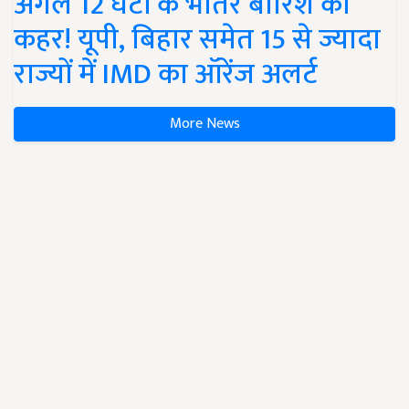
अगले 12 घंटों के भीतर बारिश का
कहर! यूपी, बिहार समेत 15 से ज्यादा
राज्यों में IMD का ऑरेंज अलर्ट
More News