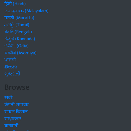
हिंदी (Hindi)
മലയാളം (Malayalam)
मराठी (Marathi)
தமிழ் (Tamil)
বাঙালি (Bengali)
ಕನ್ನಡ (Kannada)
ଓଡିଆ (Odia)
অসমীয়া (Asomiya)
ਪੰਜਾਬੀ
తెలుగు
ગુજરાતી
Browse
खबरें
कंपनी समाचार
सफल किसान
साक्षात्कार
बागवानी