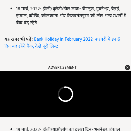
18 मार्च, 2022- होली/धुलेटी/डोल जात्रा- बेंगलूरु, भुबनेश्वर, चेन्नई,
इंफाल, कोच्चि, कोलकाता और तिरुवनंतपुरम को छोड़ अन्य स्थानों में
बैंक बंद रहेंगे
यह खबर भी पढ़ें:
Bank Holiday in February 2022: फरवरी में इन 6
दिन बंद रहेंगे बैंक, देखें पूरी लिस्ट
ADVERTISEMENT
19 मार्च, 2022- होली/याओसांग का दूसरा दिन- भुबनेश्वर, इंफाल