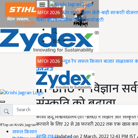
MFOI 2026
होम
ख़बरें
मौसम
खेती-बाड़ी
सरकारी योजना
गैलरी
वीडियो
मासिक पत्रिका
डायरेक्टरी
हिंदी
MFOI 2026
न्यूज़ रैप
सफल किसान
बाजार
साक्षात्कार
क
Home
ख़बरें
IIT-BHU में 'विज्ञान सर्
संस्कृति को बढ़ावा
काशी हिंदू विश्वविद्यालय (IIT-BHU) ने विज्ञान और संस्कृति के
करवाने के लिए 22 से 28 फरवरी 2022 तक एक खास कार्
#Top on Krishi Jagran
सफल किसान
स्वाति राव
Updated on 2 March, 2022 12:43 PM IST