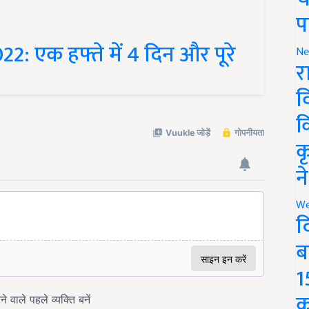
प
: एक हफ्ते में 4 दिन और पूरे
Ne
र
व
क
क
न
We
द
ब
1
क