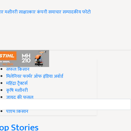
ार
मशीनरी
साक्षात्कार
कंपनी समाचार
सम्पादकीय
फोटो
op on Krishi Jagran
सफल किसान
मिलेनियर फार्मर ऑफ इंडिया अवॉर्ड
महिंद्रा ट्रैक्टर्स
कृषि मशीनरी
जायद की फसल
बिज़नेस आइडियाज
पीएम किसान
op Stories