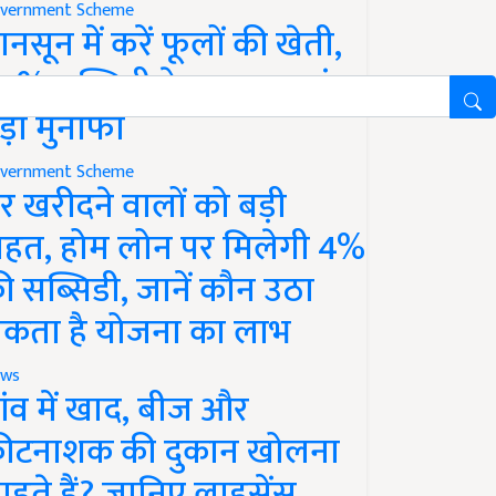
vernment Scheme
ानसून में करें फूलों की खेती,
0% सब्सिडी के साथ कमाएं
ड़ा मुनाफा
vernment Scheme
र खरीदने वालों को बड़ी
ाहत, होम लोन पर मिलेगी 4%
ी सब्सिडी, जानें कौन उठा
कता है योजना का लाभ
ws
ांव में खाद, बीज और
ीटनाशक की दुकान खोलना
ाहते हैं? जानिए लाइसेंस,