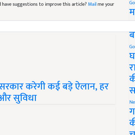
Go
म
5
ब
Go
घ
र
क
 सरकार करेगी कई बड़े ऐलान, हर
स
ान और सुविधा
Ne
ग
क
च