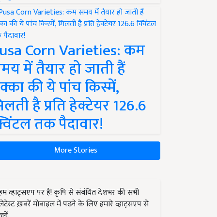
usa Corn Varieties: कम
मय में तैयार हो जाती हैं
क्का की ये पांच किस्में,
िलती है प्रति हेक्टेयर 126.6
्विंटल तक पैदावार!
More Stories
हम व्हाट्सएप पर हैं! कृषि से संबंधित देशभर की सभी
लेटेस्ट ख़बरें मोबाइल में पढ़ने के लिए हमारे व्हाट्सएप से
जुड़ें.