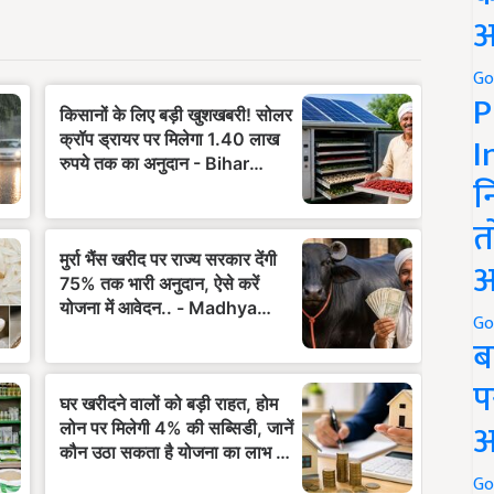
अ
Go
P
I
न
त
अ
Go
ब
प
अ
Go