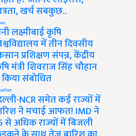
ात्रता, खर्च सबकुछ..
ws
ानी लक्ष्मीबाई कृषि
िश्वविद्यालय में तीन दिवसीय
िसान प्रशिक्षण संपन्न, केंद्रीय
ृषि मंत्री शिवराज सिंह चौहान
े किया संबोधित
ather
िल्ली-NCR समेत कई राज्यों में
ारिश ने मचाई आफत! IMD ने
5 से अधिक राज्यों में बिजली
ड़कने के साथ तेज बारिश का