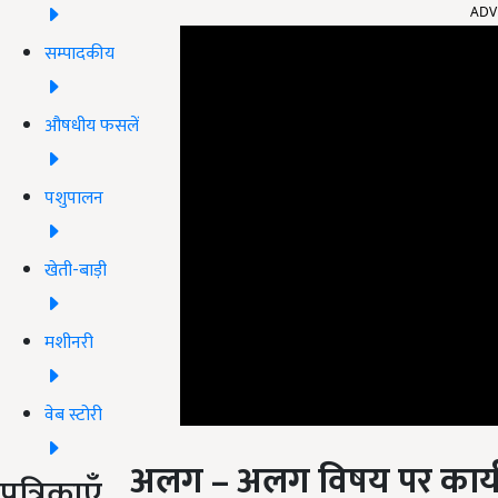
सम्पादकीय
औषधीय फसलें
पशुपालन
खेती-बाड़ी
मशीनरी
वेब स्टोरी
अलग – अलग विषय पर कार्
पत्रिकाएँ
(
Programs Will Be Organ