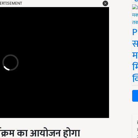
P
स
म
म
क
यक्रम का आयोजन होगा
ized On Different Topics
)