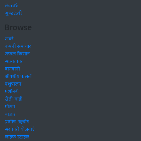
తెలుగు
ગુજરાતી
Browse
खबरें
कंपनी समाचार
सफल किसान
साक्षात्कार
बागवानी
औषधीय फसलें
पशुपालन
मशीनरी
खेती-बाड़ी
मौसम
बाजार
ग्रामीण उद्द्योग
सरकारी योजनाएं
लाइफ स्टाइल