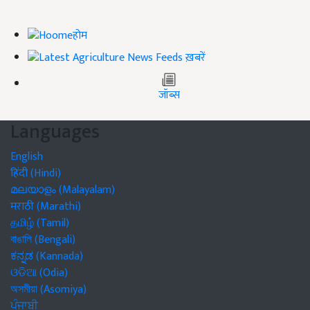
होम
ख़बरें
जॉब्स
Languages
English
हिंदी (Hindi)
മലയാളം (Malayalam)
मराठी (Marathi)
தமிழ் (Tamil)
বাঙালি (Bengali)
ಕನ್ನಡ (Kannada)
ଓଡିଆ (Odia)
অসমীয়া (Asomiya)
ਪੰਜਾਬੀ