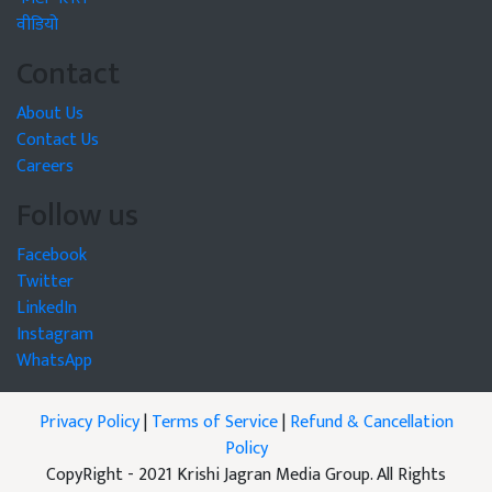
वीडियो
Contact
About Us
Contact Us
Careers
Follow us
Facebook
Twitter
LinkedIn
Instagram
WhatsApp
Privacy Policy
|
Terms of Service
|
Refund & Cancellation
Policy
CopyRight - 2021 Krishi Jagran Media Group. All Rights