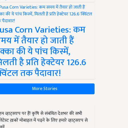
usa Corn Varieties: कम
मय में तैयार हो जाती हैं
क्का की ये पांच किस्में,
िलती है प्रति हेक्टेयर 126.6
्विंटल तक पैदावार!
More Stories
हम व्हाट्सएप पर हैं! कृषि से संबंधित देशभर की सभी
लेटेस्ट ख़बरें मोबाइल में पढ़ने के लिए हमारे व्हाट्सएप से
जुड़ें.