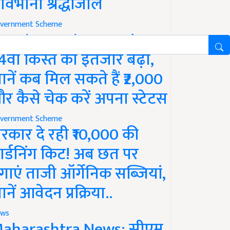
ावभीनी श्रद्धांजलि
vernment Scheme
M Kisan Yojana Update:
4वीं किस्त का इंतजार बढ़ा,
ानें कब मिल सकते हैं ₹2,000
र कैसे चेक करें अपना स्टेटस
vernment Scheme
रकार दे रही ₹10,000 की
ार्डनिंग किट! अब छत पर
गाएं ताजी ऑर्गेनिक सब्जियां,
ानें आवेदन प्रक्रिया..
ws
aharashtra News: सीएम