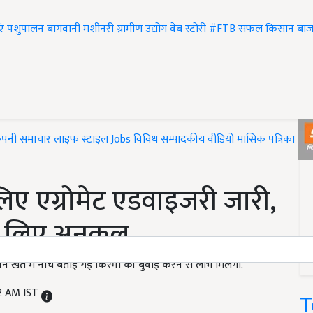
एं
पशुपालन
बागवानी
मशीनरी
ग्रामीण उद्योग
वेब स्टोरी
#FTB
सफल किसान
बाज
ंपनी समाचार
लाइफ स्टाइल
Jobs
विविध
सम्पादकीय
वीडियो
मासिक पत्रिका
#T
 लिए एग्रोमेट एडवाइजरी जारी,
 लिए अनुकूल
े खेत में नीचे बताई गई किस्मों की बुवाई करने से लाभ मिलेगा.
2 AM IST
T