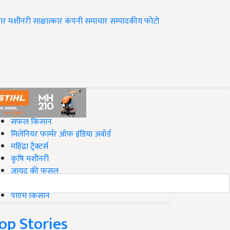
ार
मशीनरी
साक्षात्कार
कंपनी समाचार
सम्पादकीय
फोटो
op on Krishi Jagran
सफल किसान
मिलेनियर फार्मर ऑफ इंडिया अवॉर्ड
महिंद्रा ट्रैक्टर्स
कृषि मशीनरी
जायद की फसल
बिज़नेस आइडियाज
पीएम किसान
op Stories