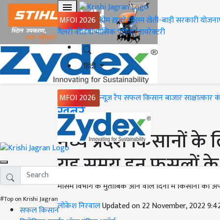
MFOI 2026
होम
ख़बरें
मौसम
खेती-बाड़ी
सरकारी योजना
गैलरी
वीडियो
मासिक पत्रिका
डायरेक्टरी
हिंदी
MFOI 2026
न्यूज़ रैप
सफल किसान
बाजार
साक्षात्कार
क
Home
ख़बरें
मध्य प्रदेश किसानों के
यह समय इन फसलों के
मौसम विभाग के मुताबिक आने वाले दिनों में किसानों को अपन
#Top on Krishi Jagran
लोकेश निरवाल
Updated on 22 November, 2022 9:4
सफल किसान