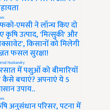
हायता
ws
फको-एमसी ने लॉन्च किए दो
ए कृषि उत्पाद, 'मित्सुकी' और
नेक्सावेट', किसानों को मिलेगी
न्नत फसल सुरक्षा!
imal Husbandry
रसात में पशुओं को बीमारियों
े कैसे बचाएं? अपनाएं ये 5
सान उपाय..
ws
ृषि अनुसंधान परिसर, पटना में