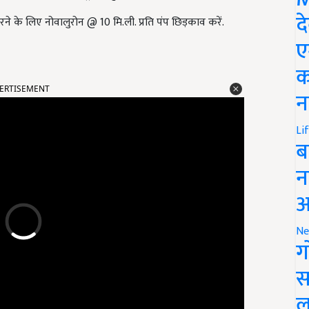
द
 के लिए नोवालुरोन @ 10 मि.ली. प्रति पंप छिड़काव करें.
ए
क
ERTISEMENT
न
Li
ब
न
आ
Ne
ग
स
ल