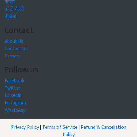
फोरम
फोटो गैलरी
वीडियो
Contact
About Us
Contact Us
Careers
Follow us
Facebook
Twitter
LinkedIn
Instagram
WhatsApp
Privacy Policy
|
Terms of Service
|
Refund & Cancellation
Policy