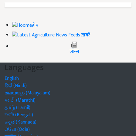
होम
ख़बरें
जॉब्स
Languages
English
हिंदी (Hindi)
മലയാളം (Malayalam)
मराठी (Marathi)
தமிழ் (Tamil)
বাঙালি (Bengali)
ಕನ್ನಡ (Kannada)
ଓଡିଆ (Odia)