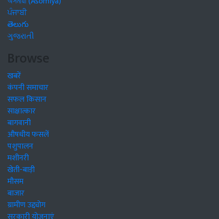
অসমীয়া (Asomiya)
ਪੰਜਾਬੀ
తెలుగు
ગુજરાતી
Browse
खबरें
कंपनी समाचार
सफल किसान
साक्षात्कार
बागवानी
औषधीय फसलें
पशुपालन
मशीनरी
खेती-बाड़ी
मौसम
बाजार
ग्रामीण उद्द्योग
सरकारी योजनाएं