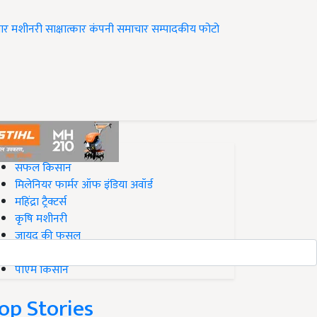
ार
मशीनरी
साक्षात्कार
कंपनी समाचार
सम्पादकीय
फोटो
op on Krishi Jagran
सफल किसान
मिलेनियर फार्मर ऑफ इंडिया अवॉर्ड
महिंद्रा ट्रैक्टर्स
कृषि मशीनरी
जायद की फसल
बिज़नेस आइडियाज
पीएम किसान
op Stories