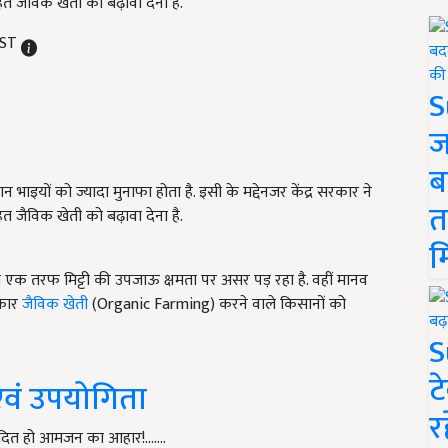
त जैविक खेती को बढ़ावा देना है.
IST
S
ज
ब
ाइयों को ज्यादा मुनाफा होता है. इसी के मद्देनजर केंद्र सरकार ने
त
त जैविक खेती को बढ़ावा देना है.
म
क तरफ मिट्टी की उपजाऊ क्षमता पर असर पड़ रहा है. वहीं मानव
रकार
जैविक खेती
(Organic Farming) करने वाले किसानों को
S
ट
एवं उपयोगिता
र
पादित हो आमजन का आहार!....…