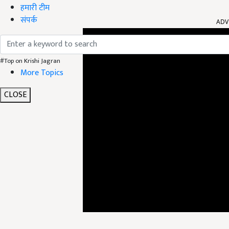
हमारी टीम
ADV
संपर्क
#Top on Krishi Jagran
More Topics
CLOSE
खबरों के मुताबिक, दिव्य योग मंदिर ट्रस्ट के स्टेट कोऑर्डि