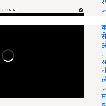
र
ERTISEMENT
We
अ
क
स
ऑ
Li
स
च
ल
Go
म
5
नेटर डॉ. जेएल द्विवेदी ने बताया कि संस्था समूह बनाकर किसानों का