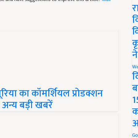
र
व
क
क
न
We
द
रिया का कॉमर्शियल प्रोडक्शन
ब
त अन्य बड़ी खबरें
1
क
अ
Go