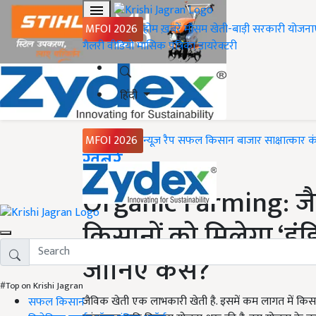
MFOI 2026
होम
ख़बरें
मौसम
खेती-बाड़ी
सरकारी योजना
गैलरी
वीडियो
मासिक पत्रिका
डायरेक्टरी
हिंदी
MFOI 2026
न्यूज़ रैप
सफल किसान
बाजार
साक्षात्कार
क
Home
ख़बरें
Organic Farming: जै
किसानों को मिलेगा ‘इंड
जानिए कैसे?
#Top on Krishi Jagran
जैविक खेती एक लाभकारी खेती है. इसमें कम लागत में किसान भ
सफल किसान