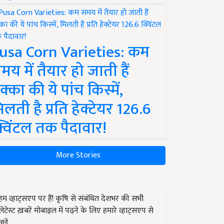
usa Corn Varieties: कम
मय में तैयार हो जाती हैं
क्का की ये पांच किस्में,
िलती है प्रति हेक्टेयर 126.6
्विंटल तक पैदावार!
More Stories
हम व्हाट्सएप पर हैं! कृषि से संबंधित देशभर की सभी
लेटेस्ट ख़बरें मोबाइल में पढ़ने के लिए हमारे व्हाट्सएप से
जुड़ें.