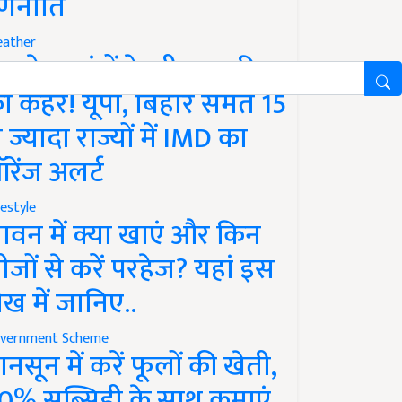
णनीति
ather
गले 12 घंटों के भीतर बारिश
ा कहर! यूपी, बिहार समेत 15
े ज्यादा राज्यों में IMD का
रेंज अलर्ट
festyle
ावन में क्या खाएं और किन
ीजों से करें परहेज? यहां इस
ेख में जानिए..
vernment Scheme
ानसून में करें फूलों की खेती,
0% सब्सिडी के साथ कमाएं