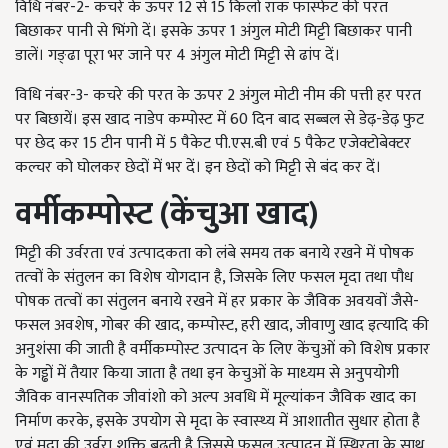
विधि नंबर-2- कचरे के ऊपर 12 से 15 किलो रॉक फास्फेट की परत
बिछाकर पानी से भिंगो दें। इसके ऊपर 1 अंगुल मोटी मिट्टी बिछाकर पानी
डालें। गङ्ढा पूरा भर जाने पर 4 अंगुल मोटी मिट्टी से ढांप दें।
विधि नंबर-3- कचरे की परत के ऊपर 2 अंगुल मोटी नीम की पत्ती हर परत
पर बिछायें। इस खाद नाडेप कम्पोस्ट में 60 दिन बाद सब्बल से डेढ़-डेढ़ फुट
पर छेद कर 15 टीन पानी में 5 पैकेट पी.एस.बी एवं 5 पैकेट एजेक्टोबेक्टर
कल्चर को घोलकर छेदों में भर दें। इन छेदों को मिट्टी से बंद कर दें।
वर्मीकम्
पोस्
ट
(
केंचुआ
खाद
)
मिट्टी की उर्वरता एवं उत्‍पादकता को लंबे समय तक बनाये रखने में पोषक
तत्‍वों के संतुलन का विशेष योगदान है, जिसके लिए फसल मृदा तथा पौध
पोषक तत्‍वों का संतुलन बनाये रखने में हर प्रकार के जैविक अवयवों जैसे-
फसल अवशेष, गोबर की खाद, कम्‍पोस्‍ट, हरी खाद, जीवाणु खाद इत्‍यादि की
अनुशंसा की जाती है वर्मीकम्‍पोस्‍ट उत्‍पादन के लिए केंचुओं को विशेष प्रकार
के गड्ढों में तैयार किया जाता है तथा इन केचुओं के माध्‍यम से अनुपयोगी
जैविक वानस्पतिक जीवांशो को अल्‍प अवधि में मूल्‍यांकन जैविक खाद का
निर्माण करके, इसके उपयोग से मृदा के स्‍वास्‍थ्‍य में आशातीत सुधार होता है
एवं मृदा की उर्वरा शक्ति बढ़ती है जिससे फसल उत्‍पादन में स्थिरता के साथ