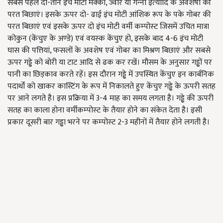
सबसे पहले दो-तीन इंच मोटी मक्‍का, ज्‍वार या गन्‍ना इत्‍यादि के अवशेषों की
परत बिछाएं। इसके ऊपर दो- ढाई इंच मोटी आंशिक रूप के पके गोबर की
परत बिछाएं एवं इसके ऊपर दो इंच मोटी वर्मी कम्‍पोस्‍ट जिसमें उचित मात्रा
कोकुन (केंचुए के अण्‍डे) एवं वयस्‍क केंचुए हो, इसके बाद 4-6 इंच मोटी
घास की पत्तियां, फसलों के अवशेष एवं गोबर का मिश्रण बिछाएं और सबसे
ऊपर गड्ढे को बोरी या टाट आदि से ढक कर रखें। मौसम के अनुसार गड्ढों पर
पानी का छिड़काव करते रहें। इस दौरान गड्ढे में उपस्थित केंचुए इन कार्बनिक
पदार्थों को खाकर कास्टिंग के रूप में निकालते हुए केंचुए गड्ढे के ऊपरी सतह
पर आने लगते है। इस प्रक्रिया में 3-4 माह का समय लगता है। गड्ढे की ऊपरी
सतह का काला होना वर्मीकम्‍पोस्‍ट के तैयार होने का संकेत देता है। इसी
प्रकार दूसरी बार गड्ढा भरने पर कम्‍पोस्‍ट 2-3 महीनों में तैयार होने लगती है।