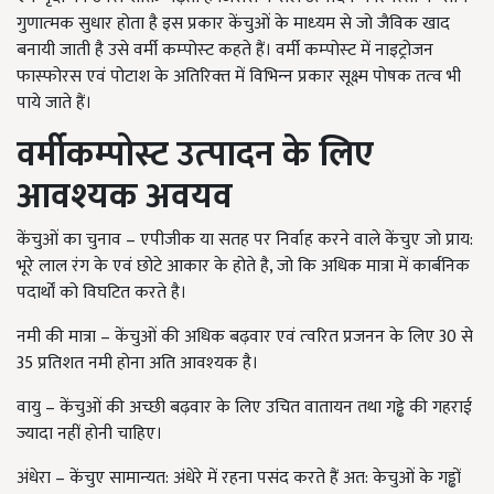
गुणात्‍मक सुधार होता है इस प्रकार केंचुओं के माध्‍यम से जो जैविक खाद
बनायी जाती है उसे वर्मी कम्‍पोस्‍ट कहते हैं। वर्मी कम्‍पोस्‍ट में नाइट्रोजन
फास्‍फोरस एवं पोटाश के अतिरिक्‍त में विभिन्‍न प्रकार सूक्ष्‍म पोषक तत्‍व भी
पाये जाते हैं।
वर्मीकम्‍पोस्‍ट उत्‍पादन के लिए
आवश्‍यक अवयव
केंचुओं का चुनाव – एपीजीक या सतह पर निर्वाह करने वाले केंचुए जो प्राय:
भूरे लाल रंग के एवं छोटे आकार के होते है, जो कि अधिक मात्रा में कार्बनिक
पदार्थों को विघटित करते है।
नमी की मात्रा – केंचुओं की अधिक बढ़वार एवं त्‍वरित प्रजनन के लिए 30 से
35 प्रतिशत नमी होना अति आवश्‍यक है।
वायु – केंचुओं की अच्‍छी बढ़वार के‍ लिए उचित वातायन तथा गड्ढे की गहराई
ज्‍यादा नहीं होनी चाहिए।
अंधेरा – केंचुए सामान्‍यत: अंधेरे में रहना पसंद करते हैं अत: केचुओं के गड्ढों