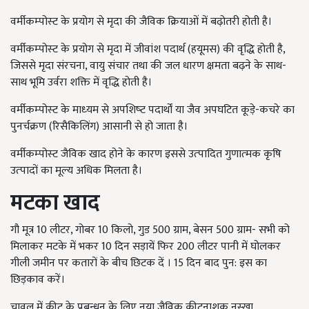
वर्मीकम्‍पोस्‍ट के प्रयोग से मृदा की जैविक क्रियाओं में बढ़ोतरी होती है।
वर्मीकम्‍पोस्‍ट के प्रयोग से मृदा में जीवांश पदार्थ (हयूमस) की वृद्धि होती है,
जिससे मृदा संरचना, वायु संचार तथा की जल धारण क्षमता बढ़ने के साथ-
साथ भूमि उर्वरा शक्ति में वृद्धि होती है।
वर्मीकम्‍पोस्‍ट के माध्‍यम से अपशिष्‍ट पदार्थों या जैव अपघटित कूड़े-कचरे का
पुनर्चक्रण (रिसैकिलिंग) आसानी से हो जाता है।
वर्मीकम्‍पोस्‍ट जैविक खाद होने के कारण इससे उत्‍पादित गुणात्‍मक कृषि
उत्‍पादों का मूल्‍य अधिक मिलता है।
मटका खाद
गौ मूत्र 10 लीटर, गोबर 10 किलो, गुड 500 ग्राम, बेसन 500 ग्राम- सभी को
मिलाकर मटके में भकर 10 दिन सड़ायें फिर 200 लीटर पानी में घोलकर
गीली जमीन पर कतारों के बीच छिटक दें । 15 दिन बाद पुन: इस का
छिड़काव करें।
चावल में कीट के प्रबन्धन के लिए नया जैविक कीटनाशक नुस्खा