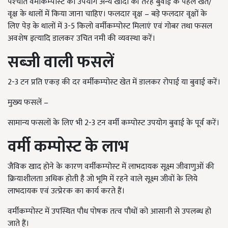
पश्‍चात वर्मीकम्‍पोस्‍ट का उपयोग अन्‍य खादों की तरह बुवाई के पहले खेत/
वृक्ष के थालों में किया जाना चाहिए। फलदार वृक्ष – बड़े फलदार वृक्षों के
लिए पेड़ के थालों में 3-5 किलो वर्मीकम्‍पोस्‍ट मिलाएं एवं गोबर तथा फसल
अवशेष इत्‍यादि डालकर उचित नमी की व्‍यवस्‍था करें।
सब्‍जी वाली फसलें
2-3 टन प्रति एकड़ की दर वर्मीकम्‍पोस्‍ट खेत में डालकर रोपाई या बुवाई करें।
मुख्‍य फसलें –
सामान्‍य फसलों के लिए भी 2-3 टन वर्मी कम्‍पोस्‍ट उपयोग बुवाई के पूर्व करें।
वर्मी कम्‍पोस्‍ट के लाभ
जैविक खाद होने के कारण वर्मीकम्‍पोस्‍ट में लाभदायक सूक्ष्‍म जीवाणुओं की
क्रियाशीलता अधिक होती है जो भूमि में रहने वाले सूक्ष्‍म जीवों के लिये
लाभदायक एवं उत्‍प्रेरक का कार्य करते हैं।
वर्मीकम्‍पोस्‍ट में उपस्थित पौध पोषक तत्‍व पौधों को आसानी से उपलब्‍ध हो
जाते हैं।