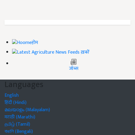
होम
ख़बरें
जॉब्स
Languages
English
हिंदी (Hindi)
മലയാളം (Malayalam)
मराठी (Marathi)
தமிழ் (Tamil)
বাঙালি (Bengali)