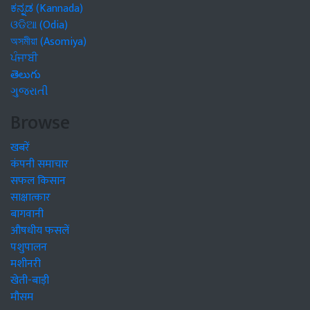
ಕನ್ನಡ (Kannada)
ଓଡିଆ (Odia)
অসমীয়া (Asomiya)
ਪੰਜਾਬੀ
తెలుగు
ગુજરાતી
Browse
खबरें
कंपनी समाचार
सफल किसान
साक्षात्कार
बागवानी
औषधीय फसलें
पशुपालन
मशीनरी
खेती-बाड़ी
मौसम