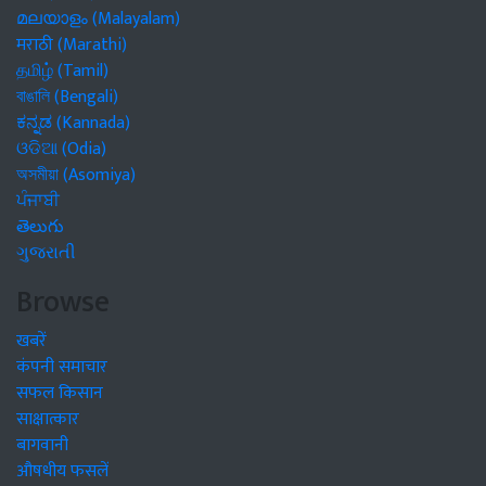
മലയാളം (Malayalam)
मराठी (Marathi)
தமிழ் (Tamil)
বাঙালি (Bengali)
ಕನ್ನಡ (Kannada)
ଓଡିଆ (Odia)
অসমীয়া (Asomiya)
ਪੰਜਾਬੀ
తెలుగు
ગુજરાતી
Browse
खबरें
कंपनी समाचार
सफल किसान
साक्षात्कार
बागवानी
औषधीय फसलें