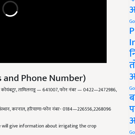
अ
Go
P
I
न
त
ss and Phone Number)
अ
स्थान कोयंबटूर, तामिलनाडू — 641007, फोन नंबर — 0422—2472986,
Go
ब
्रजनन संस्थान, करनाल, हरियाणा-फोन नंबर- 0184—226556,2268096
प
अ
e will give information about irrigating the crop
Go