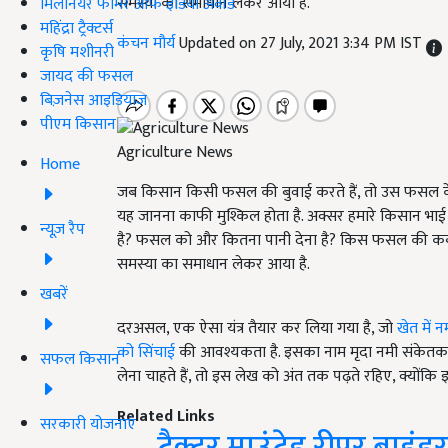
समस्या का समाधान लेकर आया है.
मिलेनियर फार्मर ऑफ इंडिया अवॉर्ड
महिंद्रा ट्रैक्टर्स
कंचन मौर्य
Updated on 27 July, 2021 3:34 PM IST
कृषि मशीनरी
जायद की फसल
बिज़नेस आइडियाज
पीएम किसान
Agriculture News
Home
जब किसान किसी फसल की बुवाई करते हैं, तो उस फसल के 
यह जानना काफी मुश्किल होता है. अक्सर हमारे किसान भा
न्यूज़ रैप
है? फसल को और कितना पानी देना है? किस फसल की कब
समस्या का समाधान लेकर आया है.
खबरें
दरअसल, एक ऐसा यंत्र तैयार कर लिया गया है, जो
खेत में न
को सिंचाई
की आवश्यकता है. इसका नाम मृदा नमी संकेतक यंत्
सफल किसान
लेना चाहते हैं, तो इस लेख को अंत तक पढ़ते रहिए, क्योंकि 
Related Links
सरकारी योजनाएं
ट्रैक्टर माउंटेड रीपर ब