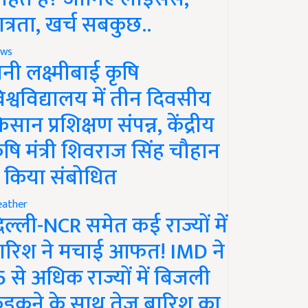
ात्रता, खर्च सबकुछ..
ws
ानी लक्ष्मीबाई कृषि
िश्वविद्यालय में तीन दिवसीय
िसान प्रशिक्षण संपन्न, केंद्रीय
ृषि मंत्री शिवराज सिंह चौहान
े किया संबोधित
ather
िल्ली-NCR समेत कई राज्यों में
ारिश ने मचाई आफत! IMD ने
5 से अधिक राज्यों में बिजली
ड़कने के साथ तेज बारिश का