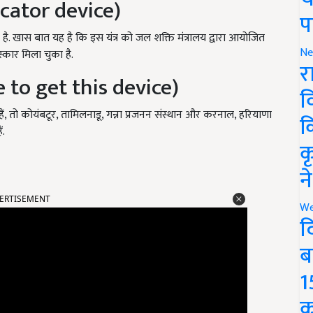
icator device)
प
खास बात यह है कि इस यंत्र को जल शक्ति मंत्रालय द्वारा आयोजित
Ne
रस्कार मिला चुका है.
र
re to get this device)
व
ं, तो कोयंबटूर, तामिलनाडू, गन्ना प्रजनन संस्थान और करनाल, हरियाणा
क
ं.
क
न
ERTISEMENT
We
द
ब
1
क