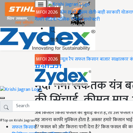
MFOI 2026
होम
ख़बरें
मौसम
खेती-बाड़ी
सरकारी योजना
गैलरी
वीडियो
मासिक पत्रिका
डायरेक्टरी
हिंदी
MFOI 2026
न्यूज़ रैप
सफल किसान
बाजार
साक्षात्कार
क
Home
मशीनरी
मृदा नमी संकेतक यंत्
की सिंचाई, कीमत मात्र
जब किसान किसी फसल की बुवाई करते हैं, तो उस फसल के ल
यह जानना काफी मुश्किल होता है. अक्सर हमारे किसान भाई 
#Top on Krishi Jagran
है? फसल को और कितना पानी देना है? किस फसल की कब
सफल किसान