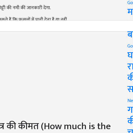
Go
िट्टी की नमी की जानकारी देगा.
म
5
े हैं कि फसलों में पानी देना है या नहीं.
ब
Go
घ
र
क
स
Ne
ग
क
यंत्र की कीमत (How much is the
च