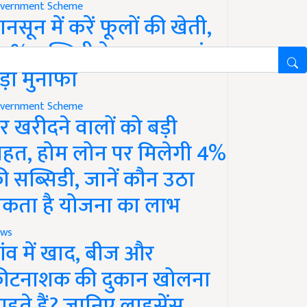
vernment Scheme
ानसून में करें फूलों की खेती,
0% सब्सिडी के साथ कमाएं
ड़ा मुनाफा
vernment Scheme
र खरीदने वालों को बड़ी
ाहत, होम लोन पर मिलेगी 4%
ी सब्सिडी, जानें कौन उठा
कता है योजना का लाभ
ws
ांव में खाद, बीज और
ीटनाशक की दुकान खोलना
ाहते हैं? जानिए लाइसेंस,