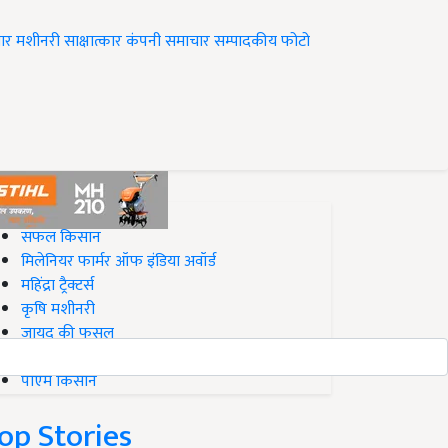
ार
मशीनरी
साक्षात्कार
कंपनी समाचार
सम्पादकीय
फोटो
op on Krishi Jagran
सफल किसान
मिलेनियर फार्मर ऑफ इंडिया अवॉर्ड
महिंद्रा ट्रैक्टर्स
कृषि मशीनरी
जायद की फसल
बिज़नेस आइडियाज
पीएम किसान
op Stories