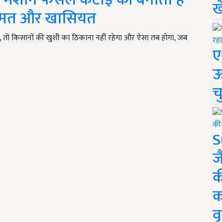
ख
ीमत और खासियत
 तो किसानों की खुशी का ठिकाना नहीं रहेगा और ऐसा तब होगा, जब
ए
ऊ
च
S
ज
क
क
वृ