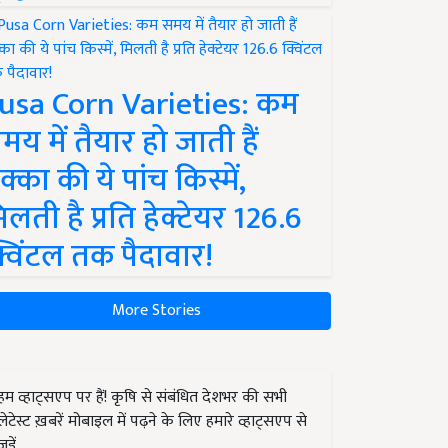
usa Corn Varieties: कम
मय में तैयार हो जाती हैं
क्का की ये पांच किस्में,
िलती है प्रति हेक्टेयर 126.6
्विंटल तक पैदावार!
More Stories
हम व्हाट्सएप पर हैं! कृषि से संबंधित देशभर की सभी
लेटेस्ट ख़बरें मोबाइल में पढ़ने के लिए हमारे व्हाट्सएप से
जुड़ें.