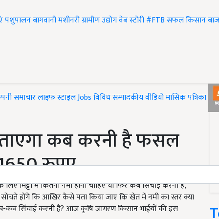
एं
पशुपालन
बागवानी
मशीनरी
ग्रामीण उद्योग
वेब स्टोरी
#FTB
सफल किसान
बाज
ंपनी समाचार
लाइफ स्टाइल
Jobs
विविध
सम्पादकीय
वीडियो
मासिक पत्रिका
#T
र बताएगा कब करनी है फसल
 1650 रुपए
िए मिट्टी में कितनी नमी होनी चाहिए या फिर कब सिंचाई करना है,
सोचते होंगे कि आखिर कैसे पता किया जाए कि खेत में नमी का स्तर क्या
T
-कब सिंचाई करनी है? आज कृषि जागरण किसान भाईयों की इस