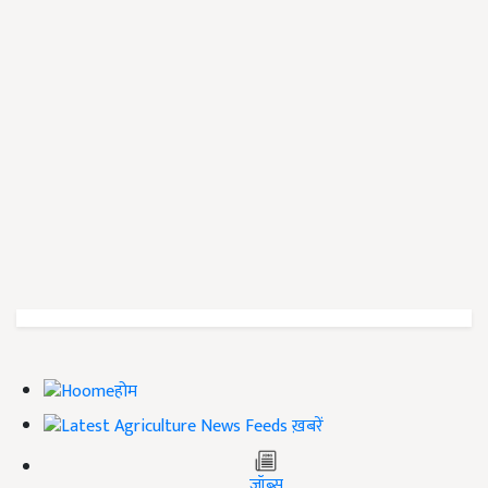
होम
ख़बरें
जॉब्स