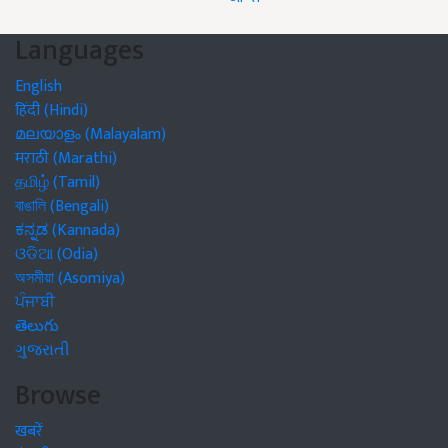
Languages
English
हिंदी (Hindi)
മലയാളം (Malayalam)
मराठी (Marathi)
தமிழ் (Tamil)
বাঙালি (Bengali)
ಕನ್ನಡ (Kannada)
ଓଡିଆ (Odia)
অসমীয়া (Asomiya)
ਪੰਜਾਬੀ
తెలుగు
ગુજરાતી
Browse
खबरें