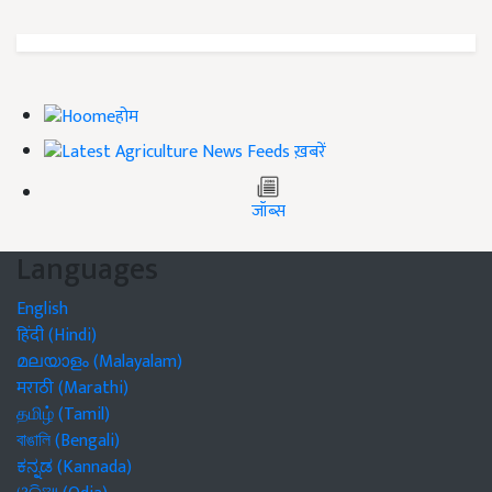
होम
ख़बरें
जॉब्स
Languages
English
हिंदी (Hindi)
മലയാളം (Malayalam)
मराठी (Marathi)
தமிழ் (Tamil)
বাঙালি (Bengali)
ಕನ್ನಡ (Kannada)