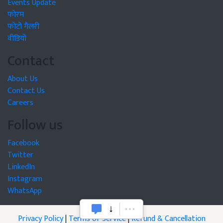
Events Update
फोरम
फोटो गैलरी
वीडियो
Contact
About Us
Contact Us
Careers
Follow us
Facebook
Twitter
LinkedIn
Instagram
WhatsApp
Privacy Policy
|
Terms of Service
|
Refund & Cancellation