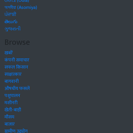
ଓଡିଆ (Odia)
অসমীয়া (Asomiya)
ਪੰਜਾਬੀ
తెలుగు
ગુજરાતી
Browse
खबरें
कंपनी समाचार
सफल किसान
साक्षात्कार
बागवानी
औषधीय फसलें
पशुपालन
मशीनरी
खेती-बाड़ी
मौसम
बाजार
ग्रामीण उद्द्योग