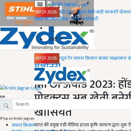
MFOI 2026
होम
ख़बरें
मौसम
खेती-बाड़ी
सरकारी योजना
गैलरी
वीडियो
मासिक पत्रिका
डायरेक्टरी
हिंदी
MFOI 2026
न्यूज़ रैप
सफल किसान
बाजार
साक्षात्कार
क
Home
मशीनरी
MFOI अवार्ड 2023: होंड
प्रोडक्ट्स अब खेती बने
खासियत
#Top on Krishi Jagran
भारत की प्रमुख एग्री मीडिया हाउस कृषि जागरण द्वारा शुरू 
सफल किसान