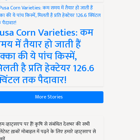
usa Corn Varieties: कम
मय में तैयार हो जाती हैं
क्का की ये पांच किस्में,
िलती है प्रति हेक्टेयर 126.6
्विंटल तक पैदावार!
More Stories
हम व्हाट्सएप पर हैं! कृषि से संबंधित देशभर की सभी
लेटेस्ट ख़बरें मोबाइल में पढ़ने के लिए हमारे व्हाट्सएप से
जुड़ें.