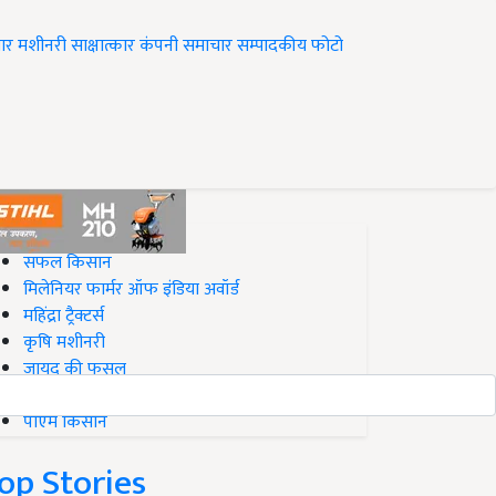
ार
मशीनरी
साक्षात्कार
कंपनी समाचार
सम्पादकीय
फोटो
op on Krishi Jagran
सफल किसान
मिलेनियर फार्मर ऑफ इंडिया अवॉर्ड
महिंद्रा ट्रैक्टर्स
कृषि मशीनरी
जायद की फसल
बिज़नेस आइडियाज
पीएम किसान
op Stories