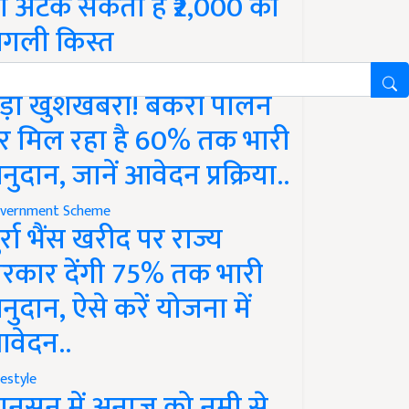
ो अटक सकती है ₹2,000 की
गली किस्त
vernment Scheme
ड़ी खुशखबरी! बकरी पालन
र मिल रहा है 60% तक भारी
नुदान, जानें आवेदन प्रक्रिया..
vernment Scheme
ुर्रा भैंस खरीद पर राज्य
रकार देंगी 75% तक भारी
नुदान, ऐसे करें योजना में
वेदन..
festyle
ानसून में अनाज को नमी से