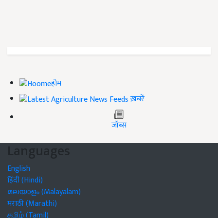
होम
ख़बरें
जॉब्स
Languages
English
हिंदी (Hindi)
മലയാളം (Malayalam)
मराठी (Marathi)
தமிழ் (Tamil)