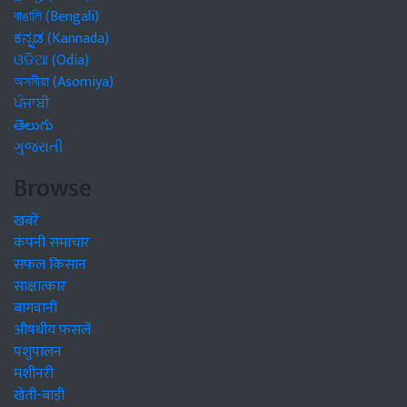
বাঙালি (Bengali)
ಕನ್ನಡ (Kannada)
ଓଡିଆ (Odia)
অসমীয়া (Asomiya)
ਪੰਜਾਬੀ
తెలుగు
ગુજરાતી
Browse
खबरें
कंपनी समाचार
सफल किसान
साक्षात्कार
बागवानी
औषधीय फसलें
पशुपालन
मशीनरी
खेती-बाड़ी