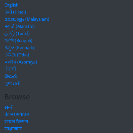
English
हिंदी (Hindi)
മലയാളം (Malayalam)
मराठी (Marathi)
தமிழ் (Tamil)
বাঙালি (Bengali)
ಕನ್ನಡ (Kannada)
ଓଡିଆ (Odia)
অসমীয়া (Asomiya)
ਪੰਜਾਬੀ
తెలుగు
ગુજરાતી
Browse
खबरें
कंपनी समाचार
सफल किसान
साक्षात्कार