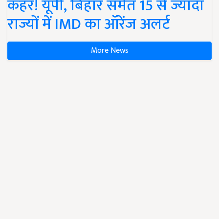
कहर! यूपी, बिहार समेत 15 से ज्यादा
राज्यों में IMD का ऑरेंज अलर्ट
More News