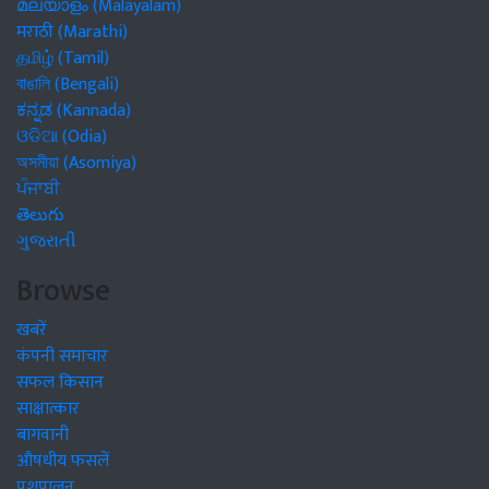
മലയാളം (Malayalam)
मराठी (Marathi)
தமிழ் (Tamil)
বাঙালি (Bengali)
ಕನ್ನಡ (Kannada)
ଓଡିଆ (Odia)
অসমীয়া (Asomiya)
ਪੰਜਾਬੀ
తెలుగు
ગુજરાતી
Browse
खबरें
कंपनी समाचार
सफल किसान
साक्षात्कार
बागवानी
औषधीय फसलें
पशुपालन