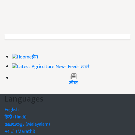
होम
ख़बरें
जॉब्स
Languages
English
हिंदी (Hindi)
മലയാളം (Malayalam)
मराठी (Marathi)