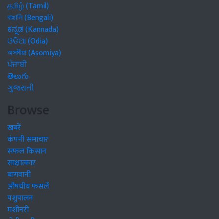
தமிழ் (Tamil)
বাঙালি (Bengali)
ಕನ್ನಡ (Kannada)
ଓଡିଆ (Odia)
অসমীয়া (Asomiya)
ਪੰਜਾਬੀ
తెలుగు
ગુજરાતી
Browse
खबरें
कंपनी समाचार
सफल किसान
साक्षात्कार
बागवानी
औषधीय फसलें
पशुपालन
मशीनरी