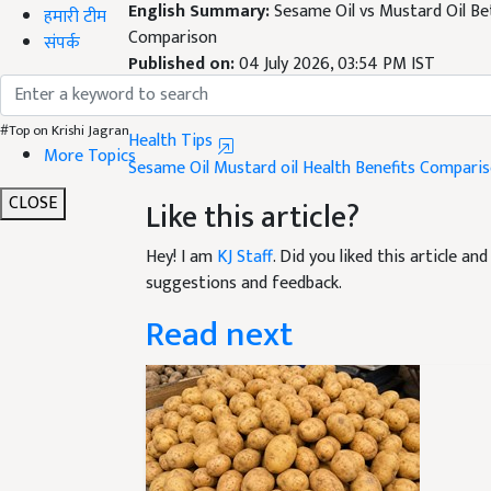
Comparison
हमारी टीम
Published on:
04 July 2026, 03:54 PM IST
संपर्क
Related Topics
Health Tips
#Top on Krishi Jagran
Sesame Oil
Mustard oil
Health Benefits Compari
More Topics
Like this article?
CLOSE
Hey! I am
KJ Staff
. Did you liked this article a
suggestions and feedback.
Read next