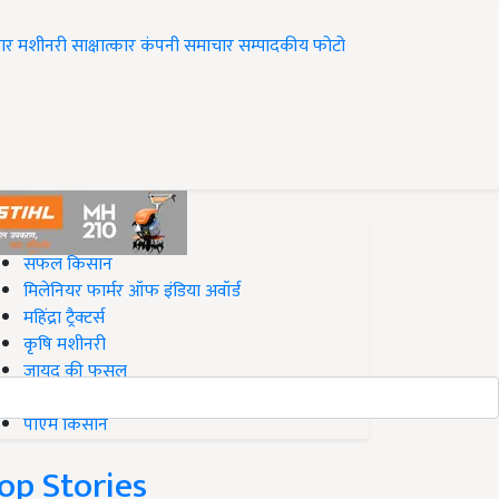
ार
मशीनरी
साक्षात्कार
कंपनी समाचार
सम्पादकीय
फोटो
op on Krishi Jagran
सफल किसान
मिलेनियर फार्मर ऑफ इंडिया अवॉर्ड
महिंद्रा ट्रैक्टर्स
कृषि मशीनरी
जायद की फसल
बिज़नेस आइडियाज
पीएम किसान
op Stories