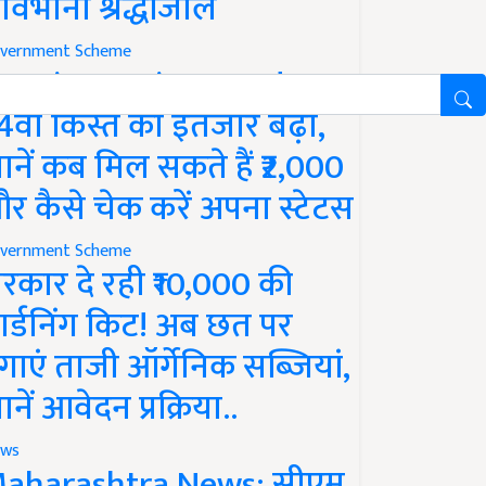
ावभीनी श्रद्धांजलि
vernment Scheme
M Kisan Yojana Update:
4वीं किस्त का इंतजार बढ़ा,
ानें कब मिल सकते हैं ₹2,000
र कैसे चेक करें अपना स्टेटस
vernment Scheme
रकार दे रही ₹10,000 की
ार्डनिंग किट! अब छत पर
गाएं ताजी ऑर्गेनिक सब्जियां,
ानें आवेदन प्रक्रिया..
ws
aharashtra News: सीएम