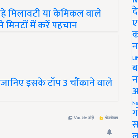
रहे मिलावटी या केमिकल वाले
द
मिनटों में करें पहचान
ए
क
न
Li
ब
ानिए इसके टॉप 3 चौंकाने वाले
न
आ
Ne
ग
स
ल