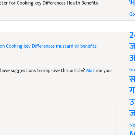
भ
Go
P
2
son
Cooking key Differences
mustard oil benefits
ज
औ
nd have suggestions to improve this article?
Mail
me your
Go
स
ग
उ
ज
Ne
M