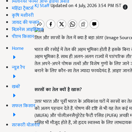
मिलेनियर फार्मर ऑफ इंडिया अवॉर्ड
KJ Staff
Updated on 4 July, 2026 3:54 PM IST
महिंद्रा ट्रैक्टर्स
कृषि मशीनरी
जायद की फसल
बिज़नेस आइडियाज
पीएम किसान
तिल और सरसों के तेल में क्या है बड़ा अंतर (Image Sou
Home
भारत की रसोई में तेल की अहम भूमिका होती है इसके बिना खा
अहम भूमिका है. साथ ही अलग-अलग राज्यों में पारंपरिक तौर
तेल अपने-अपने पोषक तत्वों और विशेष गुणों के लिए जाने जात
न्यूज़ रैप
बनाने के लिए कौन-सा तेल ज्यादा फायदेमंद है. आइए जानते है
खबरें
सरसों का तेल क्यों है खास?
उत्तर भारत और पूर्वी भारत के अधिकांश घरों में सरसों का त
सफल किसान
को अलग पहचान देते हैं. पोषण की दृष्टि से भी यह तेल कई महत्
(MUFA) और पॉलीअनसैचुरेटेड फैटी एसिड (PUFA) अच्छी मात्
एसिड भी मौजूद होते हैं, जो हृदय स्वास्थ्य के लिए लाभदायक म
सरकारी योजनाएं