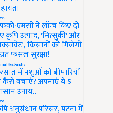
हायता
ws
फको-एमसी ने लॉन्च किए दो
ए कृषि उत्पाद, 'मित्सुकी' और
नेक्सावेट', किसानों को मिलेगी
न्नत फसल सुरक्षा!
imal Husbandry
रसात में पशुओं को बीमारियों
े कैसे बचाएं? अपनाएं ये 5
सान उपाय..
ws
ृषि अनुसंधान परिसर, पटना में