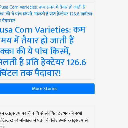
usa Corn Varieties: कम
मय में तैयार हो जाती हैं
क्का की ये पांच किस्में,
िलती है प्रति हेक्टेयर 126.6
्विंटल तक पैदावार!
More Stories
हम व्हाट्सएप पर हैं! कृषि से संबंधित देशभर की सभी
लेटेस्ट ख़बरें मोबाइल में पढ़ने के लिए हमारे व्हाट्सएप से
जुड़ें.