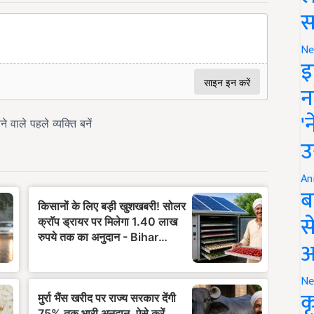
स
Ne
इ
न
'
उ
An
ब
स
आ
Ne
क