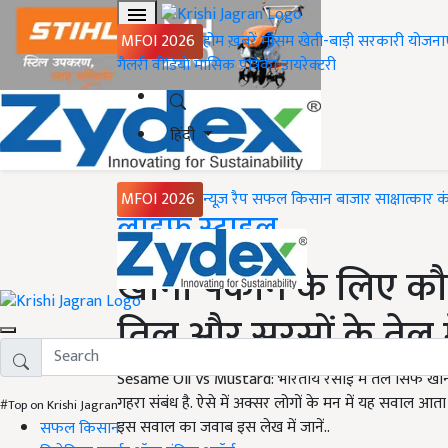
MFOI 2026
होम
ख़बरें
मौसम
खेती-बाड़ी
सरकारी योजना
गैलरी
वीडियो
मासिक पत्रिका
डायरेक्टरी
हिंदी
MFOI 2026
न्यूज़ रैप
सफल किसान
बाजार
साक्षात्कार
क
Home
लाइफ स्टाइल
खाना पकाने के लिए कौ
तिल और सरसों के तेल में
Sesame Oil Vs Mustard: भारतीय रसोई में तेल सिर्फ खान
गहरा संबंध है. ऐसे में अक्सर लोगों के मन में यह सवाल आ
#Top on Krishi Jagran
इस सवाल का जवाब इस लेख में जानें..
सफल किसान