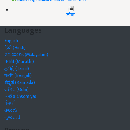
जॉब्स
Languages
English
हिंदी (Hindi)
മലയാളം (Malayalam)
मराठी (Marathi)
தமிழ் (Tamil)
বাঙালি (Bengali)
ಕನ್ನಡ (Kannada)
ଓଡିଆ (Odia)
অসমীয়া (Asomiya)
ਪੰਜਾਬੀ
తెలుగు
ગુજરાતી