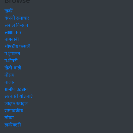
Browse
खबरें
कंपनी समाचार
सफल किसान
साक्षात्कार
बागवानी
औषधीय फसलें
पशुपालन
मशीनरी
खेती-बाड़ी
मौसम
बाजार
ग्रामीण उद्द्योग
सरकारी योजनाएं
लाइफ स्टाइल
सम्पादकीय
जॉब्स
डायरेक्टरी