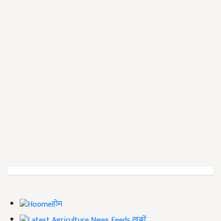
होम
ख़बरें