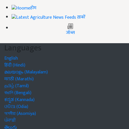
होम
ख़बरें
जॉब्स
Languages
English
हिंदी (Hindi)
മലയാളം (Malayalam)
मराठी (Marathi)
தமிழ் (Tamil)
বাঙালি (Bengali)
ಕನ್ನಡ (Kannada)
ଓଡିଆ (Odia)
অসমীয়া (Asomiya)
ਪੰਜਾਬੀ
తెలుగు