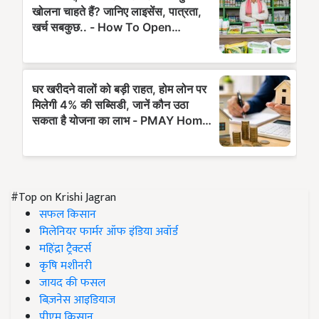
#Top on Krishi Jagran
सफल किसान
मिलेनियर फार्मर ऑफ इंडिया अवॉर्ड
महिंद्रा ट्रैक्टर्स
कृषि मशीनरी
जायद की फसल
बिज़नेस आइडियाज
पीएम किसान