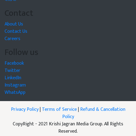
Contact
About Us
Contact Us
Careers
Follow us
Facebook
Twitter
LinkedIn
Instagram
WhatsApp
Privacy Policy
|
Terms of Service
|
Refund & Cancellation
Policy
CopyRight - 2021 Krishi Jagran Media Group. All Rights
Reserved.