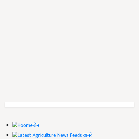
होम
ख़बरें