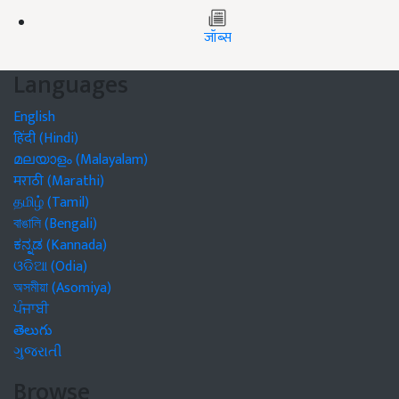
जॉब्स
Languages
English
हिंदी (Hindi)
മലയാളം (Malayalam)
मराठी (Marathi)
தமிழ் (Tamil)
বাঙালি (Bengali)
ಕನ್ನಡ (Kannada)
ଓଡିଆ (Odia)
অসমীয়া (Asomiya)
ਪੰਜਾਬੀ
తెలుగు
ગુજરાતી
Browse