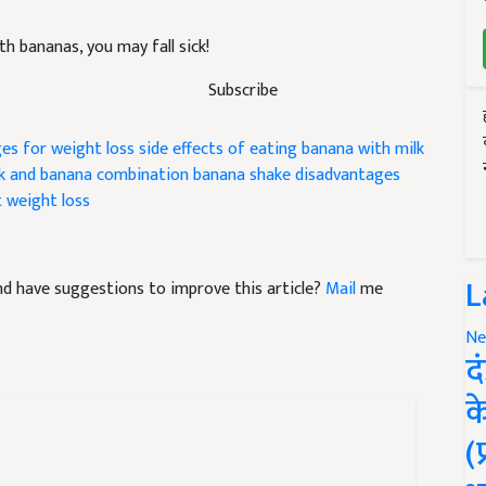
h bananas, you may fall sick!
Subscribe
es for weight loss
side effects of eating banana with milk
k and banana combination
banana shake disadvantages
t weight loss
L
 and have suggestions to improve this article?
Mail
me
Ne
द
क
(