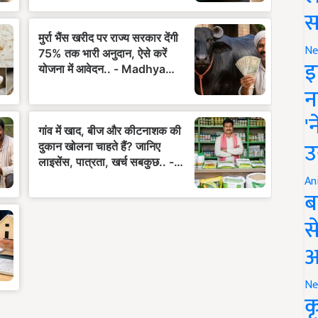
स
Ne
इ
न
'
उ
An
ब
स
आ
Ne
क