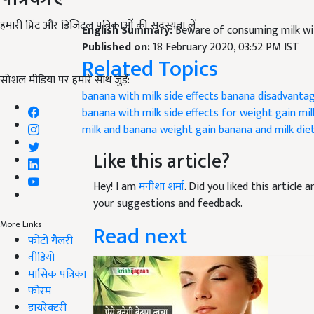
हमारी प्रिंट और डिजिटल पत्रिकाओं की सदस्यता लें
English Summary:
Beware of consuming milk wit
Published on:
18 February 2020, 03:52 PM IST
Related Topics
सोशल मीडिया पर हमारे साथ जुड़ें:
banana with milk side effects
banana disadvantag
banana with milk side effects for weight gain
mil
milk and banana weight gain
banana and milk die
Like this article?
Hey! I am
मनीशा शर्मा
. Did you liked this article
your suggestions and feedback.
More Links
Read next
फोटो गैलरी
वीडियो
मासिक पत्रिका
फोरम
डायरेक्टरी