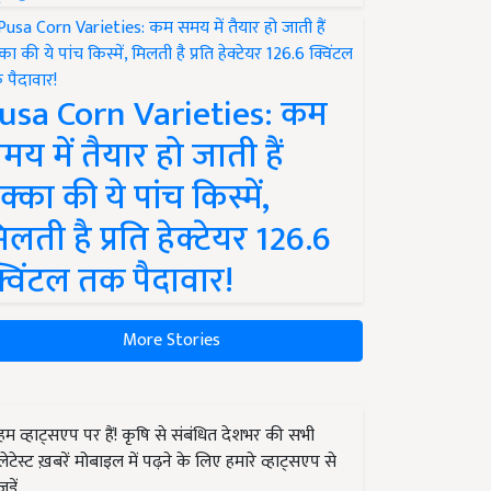
usa Corn Varieties: कम
मय में तैयार हो जाती हैं
क्का की ये पांच किस्में,
िलती है प्रति हेक्टेयर 126.6
्विंटल तक पैदावार!
More Stories
हम व्हाट्सएप पर हैं! कृषि से संबंधित देशभर की सभी
लेटेस्ट ख़बरें मोबाइल में पढ़ने के लिए हमारे व्हाट्सएप से
जुड़ें.