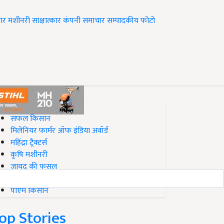
ार
मशीनरी
साक्षात्कार
कंपनी समाचार
सम्पादकीय
फोटो
op on Krishi Jagran
सफल किसान
मिलेनियर फार्मर ऑफ इंडिया अवॉर्ड
महिंद्रा ट्रैक्टर्स
कृषि मशीनरी
जायद की फसल
बिज़नेस आइडियाज
पीएम किसान
op Stories