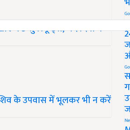
भ
Go
P
एं ये 5 सुपरफूड्स, चंद दिनों में
2
ज
औ
Go
स
ग
उ
व के उपवास में भूलकर भी न करें
ज
Ne
M