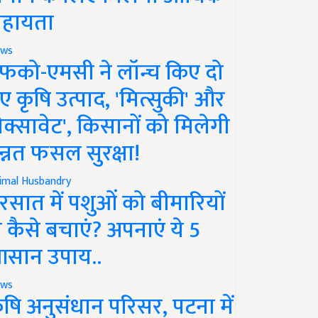
हायता
ws
फको-एमसी ने लॉन्च किए दो
ए कृषि उत्पाद, 'मित्सुकी' और
नेक्सावेट', किसानों को मिलेगी
न्नत फसल सुरक्षा!
imal Husbandry
रसात में पशुओं को बीमारियों
े कैसे बचाएं? अपनाएं ये 5
सान उपाय..
ws
ृषि अनुसंधान परिसर, पटना में