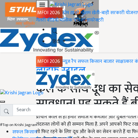
MFOI 2026
होम
ख़बरें
मौसम
खेती-बाड़ी
सरकारी योजना
गैलरी
वीडियो
मासिक पत्रिका
डायरेक्टरी
हिंदी
MFOI 2026
न्यूज़ रैप
सफल किसान
बाजार
साक्षात्कार
क
Home
लाइफ स्टाइल
केले के साथ दूध का से
सावधान! पड़ सकते हैं ब
प्राचीन काल से ही हमारे समाज में कमजोर और दुबले-पतले ल
तंदरुस्त लोगों को ही सम्मान मिला है. अपने आपको फिट रखन
#Top on Krishi Jagran
तो फिट रहने के लिए दूध और केले का सेवन करते हैं या फिर
सफल किसान