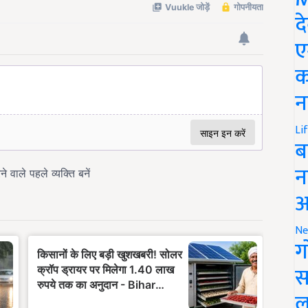
द
ए
क
न
Li
ब
न
आ
Ne
ग
स
ल