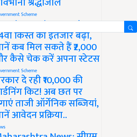
ावभीनी श्रद्धांजलि
vernment Scheme
M Kisan Yojana Update:
4वीं किस्त का इंतजार बढ़ा,
ानें कब मिल सकते हैं ₹2,000
र कैसे चेक करें अपना स्टेटस
vernment Scheme
रकार दे रही ₹10,000 की
ार्डनिंग किट! अब छत पर
गाएं ताजी ऑर्गेनिक सब्जियां,
ानें आवेदन प्रक्रिया..
ws
aharashtra News: सीएम