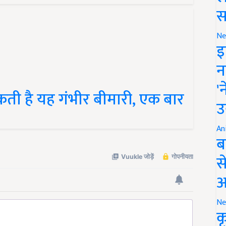
स
Ne
इ
न
सकती है यह गंभीर बीमारी, एक बार
'
उ
An
ब
स
आ
Ne
क