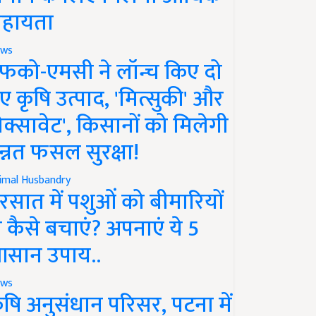
हायता
ws
फको-एमसी ने लॉन्च किए दो
ए कृषि उत्पाद, 'मित्सुकी' और
नेक्सावेट', किसानों को मिलेगी
न्नत फसल सुरक्षा!
imal Husbandry
रसात में पशुओं को बीमारियों
े कैसे बचाएं? अपनाएं ये 5
सान उपाय..
ws
ृषि अनुसंधान परिसर, पटना में