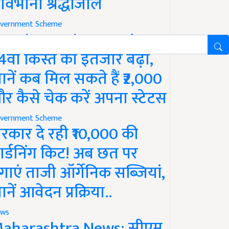
ावभीनी श्रद्धांजलि
vernment Scheme
M Kisan Yojana Update:
4वीं किस्त का इंतजार बढ़ा,
ानें कब मिल सकते हैं ₹2,000
र कैसे चेक करें अपना स्टेटस
vernment Scheme
रकार दे रही ₹10,000 की
ार्डनिंग किट! अब छत पर
गाएं ताजी ऑर्गेनिक सब्जियां,
ानें आवेदन प्रक्रिया..
ws
aharashtra News: सीएम