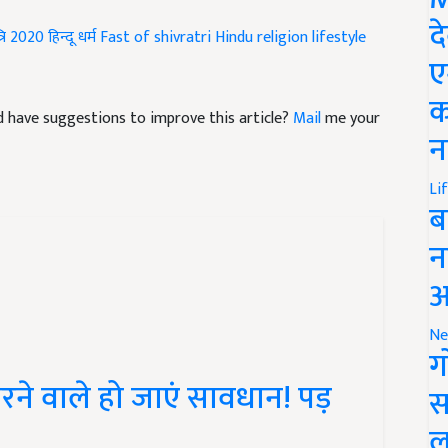
्रि 2020
हिन्दू धर्म
Fast of shivratri
Hindu religion
lifestyle
द
ए
and have suggestions to improve this article?
Mail
me your
क
न
Li
ब
न
आ
Ne
ग
रने वाले हो जाएं सावधान! पड़
स
ल