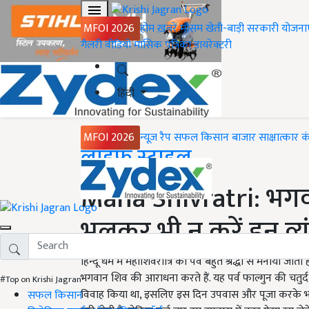
MFOI 2026
होम
ख़बरें
मौसम
खेती-बाड़ी
सरकारी योजना
गैलरी
वीडियो
मासिक पत्रिका
डायरेक्टरी
हिंदी
MFOI 2026
न्यूज़ रैप
सफल किसान
बाजार
साक्षात्कार
क
Home
लाइफ स्टाइल
Maha Shivratri: भगवा
भूलकर भी न करें इन व्य
हिन्दू धर्म में महाशिवरात्रि का पर्व बहुत श्रद्धा से मनाया
भगवान शिव की आराधना करते हैं. यह पर्व फाल्गुन की चतुर्दश
#Top on Krishi Jagran
विवाह किया था, इसलिए इस दिन उपवास और पूजा करके भगवा
सफल किसान