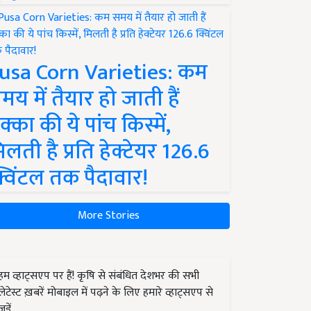
usa Corn Varieties: कम
मय में तैयार हो जाती हैं
क्का की ये पांच किस्में,
िलती है प्रति हेक्टेयर 126.6
्विंटल तक पैदावार!
More Stories
हम व्हाट्सएप पर हैं! कृषि से संबंधित देशभर की सभी
लेटेस्ट ख़बरें मोबाइल में पढ़ने के लिए हमारे व्हाट्सएप से
जुड़ें.