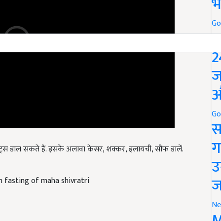
भ
Go
P
2
ज
औ
Go
स
रूट्स डाल सकते हैं. इसके अलावा केसर, शक्कर, इलायची, सौंफ डालें.
ग
उ
in fasting of maha shivratri
ज
Ne
M