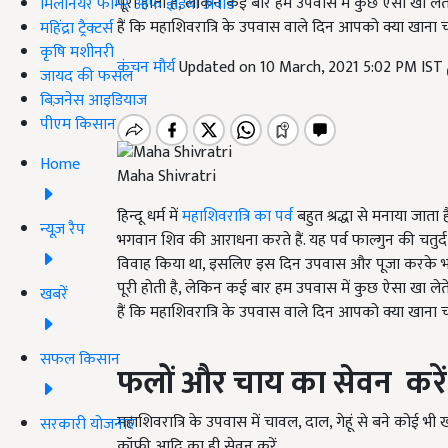
पूरी होती है, लेकिन कई बार हम उपवास में कुछ ऐसा खा ले
मिलेनियर फार्मर ऑफ इंडिया अवॉर्ड
हैं कि महाशिवरात्रि के उपवास वाले दिन आपको क्या खाना च
महिंद्रा ट्रैक्टर्स
कृषि मशीनरी
कंचन मौर्य
Updated on 10 March, 2021 5:02 PM IST
जायद की फसल
बिज़नेस आइडियाज
पीएम किसान
Home
Maha Shivratri
हिन्दू धर्म में
महाशिवरात्रि का पर्व
बहुत श्रद्धा से मनाया जात
न्यूज़ रैप
भगवान शिव की आराधना करते हैं. यह पर्व फाल्गुन की चतुर्दश
विवाह किया था, इसलिए इस दिन उपवास और पूजा करके भगवा
पूरी होती है, लेकिन कई बार हम उपवास में कुछ ऐसा खा ले
खबरें
हैं कि महाशिवरात्रि के उपवास वाले दिन आपको क्या खाना च
सफल किसान
फलों और चाय का सेवन
करें
महाशिवरात्रि के उपवास में चावल, दाल, गेहूं से बने कोई भी 
सरकारी योजनाएं
कॉफी आदि का ही सेवन करें.