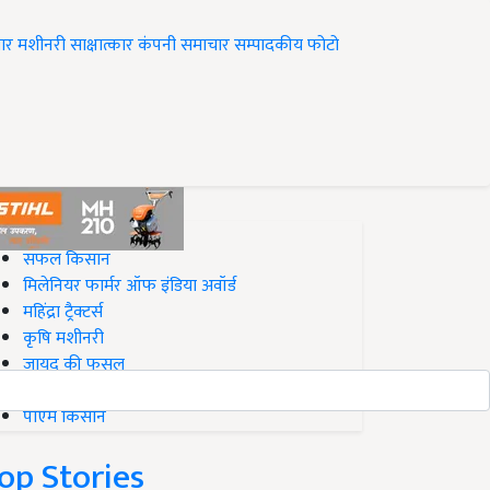
ार
मशीनरी
साक्षात्कार
कंपनी समाचार
सम्पादकीय
फोटो
op on Krishi Jagran
सफल किसान
मिलेनियर फार्मर ऑफ इंडिया अवॉर्ड
महिंद्रा ट्रैक्टर्स
कृषि मशीनरी
जायद की फसल
बिज़नेस आइडियाज
पीएम किसान
op Stories