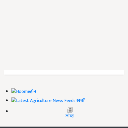
होम
ख़बरें
जॉब्स