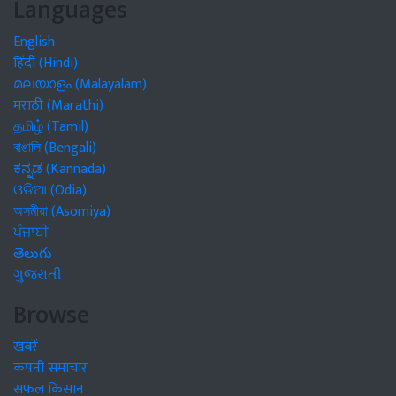
Languages
English
हिंदी (Hindi)
മലയാളം (Malayalam)
मराठी (Marathi)
தமிழ் (Tamil)
বাঙালি (Bengali)
ಕನ್ನಡ (Kannada)
ଓଡିଆ (Odia)
অসমীয়া (Asomiya)
ਪੰਜਾਬੀ
తెలుగు
ગુજરાતી
Browse
खबरें
कंपनी समाचार
सफल किसान