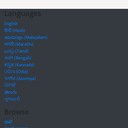
Languages
English
हिंदी (Hindi)
മലയാളം (Malayalam)
मराठी (Marathi)
தமிழ் (Tamil)
বাঙালি (Bengali)
ಕನ್ನಡ (Kannada)
ଓଡିଆ (Odia)
অসমীয়া (Asomiya)
ਪੰਜਾਬੀ
తెలుగు
ગુજરાતી
Browse
खबरें