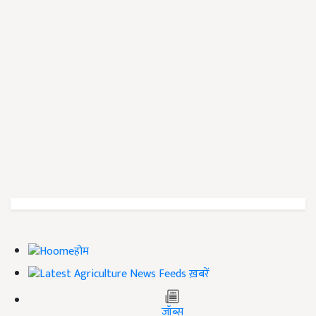
होम
ख़बरें
जॉब्स