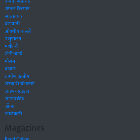
कंपनी समाचार
सफल किसान
साक्षात्कार
बागवानी
औषधीय फसलें
पशुपालन
मशीनरी
खेती-बाड़ी
मौसम
बाजार
ग्रामीण उद्द्योग
सरकारी योजनाएं
लाइफ स्टाइल
सम्पादकीय
जॉब्स
डायरेक्टरी
Magazines
Read Online