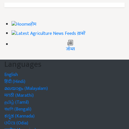
होम
ख़बरें
जॉब्स
Languages
English
हिंदी (Hindi)
മലയാളം (Malayalam)
मराठी (Marathi)
தமிழ் (Tamil)
বাঙালি (Bengali)
ಕನ್ನಡ (Kannada)
ଓଡିଆ (Odia)