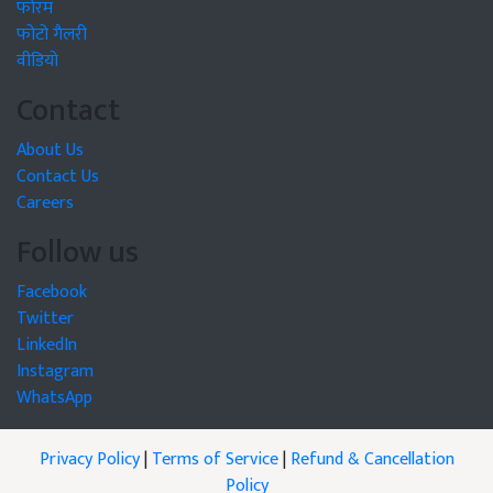
फोरम
फोटो गैलरी
वीडियो
Contact
About Us
Contact Us
Careers
Follow us
Facebook
Twitter
LinkedIn
Instagram
WhatsApp
Privacy Policy
|
Terms of Service
|
Refund & Cancellation
Policy