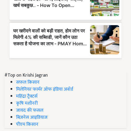
#Top on Krishi Jagran
सफल किसान
मिलेनियर फार्मर ऑफ इंडिया अवॉर्ड
महिंद्रा ट्रैक्टर्स
कृषि मशीनरी
जायद की फसल
बिज़नेस आइडियाज
पीएम किसान