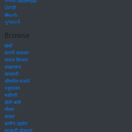
অসমীয়া (Asomiya)
ਪੰਜਾਬੀ
తెలుగు
ગુજરાતી
Browse
खबरें
कंपनी समाचार
सफल किसान
साक्षात्कार
बागवानी
औषधीय फसलें
पशुपालन
मशीनरी
खेती-बाड़ी
मौसम
बाजार
ग्रामीण उद्द्योग
सरकारी योजनाएं