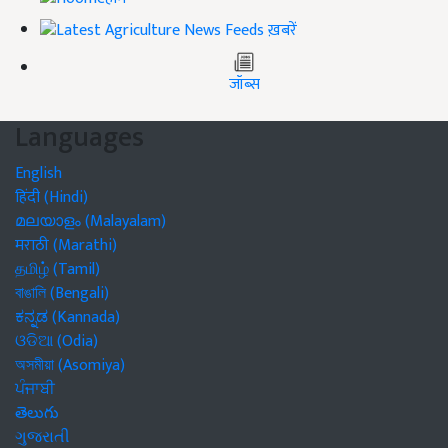
ख़बरें
जॉब्स
Languages
English
हिंदी (Hindi)
മലയാളം (Malayalam)
मराठी (Marathi)
தமிழ் (Tamil)
বাঙালি (Bengali)
ಕನ್ನಡ (Kannada)
ଓଡିଆ (Odia)
অসমীয়া (Asomiya)
ਪੰਜਾਬੀ
తెలుగు
ગુજરાતી