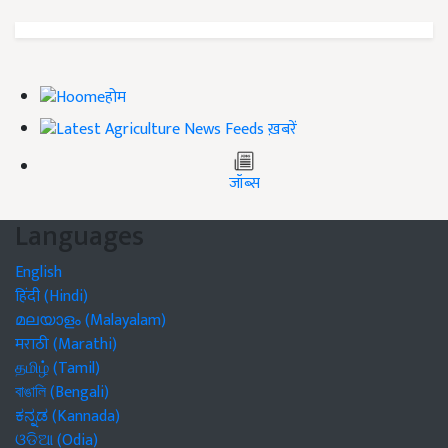
होम
ख़बरें
जॉब्स
Languages
English
हिंदी (Hindi)
മലയാളം (Malayalam)
मराठी (Marathi)
தமிழ் (Tamil)
বাঙালি (Bengali)
ಕನ್ನಡ (Kannada)
ଓଡିଆ (Odia)