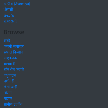
অসমীয়া (Asomiya)
ਪੰਜਾਬੀ
తెలుగు
ગુજરાતી
Browse
खबरें
कंपनी समाचार
सफल किसान
साक्षात्कार
बागवानी
औषधीय फसलें
पशुपालन
मशीनरी
खेती-बाड़ी
मौसम
बाजार
ग्रामीण उद्द्योग