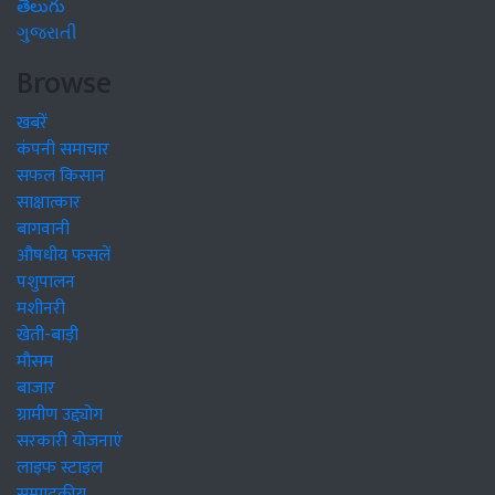
తెలుగు
ગુજરાતી
Browse
खबरें
कंपनी समाचार
सफल किसान
साक्षात्कार
बागवानी
औषधीय फसलें
पशुपालन
मशीनरी
खेती-बाड़ी
मौसम
बाजार
ग्रामीण उद्द्योग
सरकारी योजनाएं
लाइफ स्टाइल
सम्पादकीय