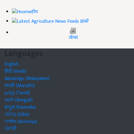
होम
ख़बरें
जॉब्स
Languages
English
हिंदी (Hindi)
മലയാളം (Malayalam)
मराठी (Marathi)
தமிழ் (Tamil)
বাঙালি (Bengali)
ಕನ್ನಡ (Kannada)
ଓଡିଆ (Odia)
অসমীয়া (Asomiya)
ਪੰਜਾਬੀ