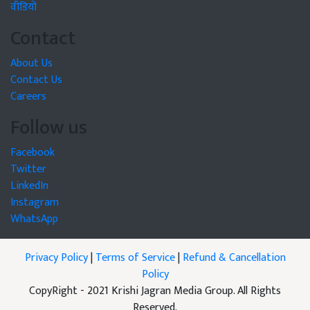
वीडियो
Contact
About Us
Contact Us
Careers
Follow us
Facebook
Twitter
LinkedIn
Instagram
WhatsApp
Privacy Policy
|
Terms of Service
|
Refund & Cancellation
Policy
CopyRight - 2021 Krishi Jagran Media Group. All Rights
Reserved.