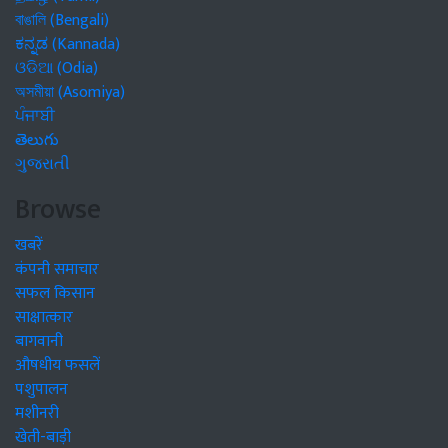
বাঙালি (Bengali)
ಕನ್ನಡ (Kannada)
ଓଡିଆ (Odia)
অসমীয়া (Asomiya)
ਪੰਜਾਬੀ
తెలుగు
ગુજરાતી
Browse
खबरें
कंपनी समाचार
सफल किसान
साक्षात्कार
बागवानी
औषधीय फसलें
पशुपालन
मशीनरी
खेती-बाड़ी