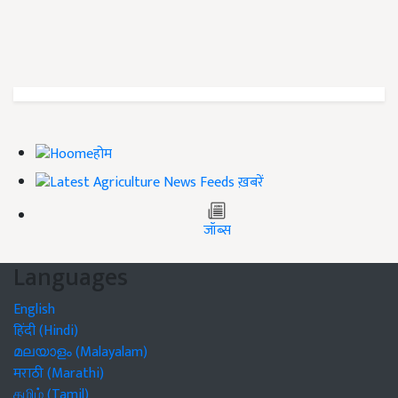
होम
ख़बरें
जॉब्स
Languages
English
हिंदी (Hindi)
മലയാളം (Malayalam)
मराठी (Marathi)
தமிழ் (Tamil)