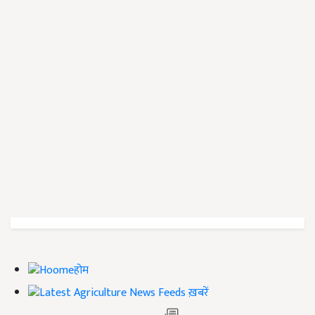
होम
ख़बरें