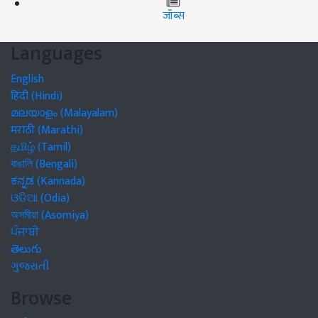
जॉब्स
Languages
English
हिंदी (Hindi)
മലയാളം (Malayalam)
मराठी (Marathi)
தமிழ் (Tamil)
বাঙালি (Bengali)
ಕನ್ನಡ (Kannada)
ଓଡିଆ (Odia)
অসমীয়া (Asomiya)
ਪੰਜਾਬੀ
తెలుగు
ગુજરાતી
Browse