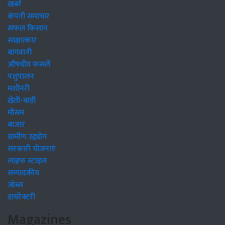
खबरें
कंपनी समाचार
सफल किसान
साक्षात्कार
बागवानी
औषधीय फसलें
पशुपालन
मशीनरी
खेती-बाड़ी
मौसम
बाजार
ग्रामीण उद्द्योग
सरकारी योजनाएं
लाइफ स्टाइल
सम्पादकीय
जॉब्स
डायरेक्टरी
Magazines