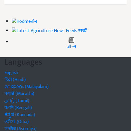
होम
ख़बरें
जॉब्स
Languages
English
हिंदी (Hindi)
മലയാളം (Malayalam)
मराठी (Marathi)
தமிழ் (Tamil)
বাঙালি (Bengali)
ಕನ್ನಡ (Kannada)
ଓଡିଆ (Odia)
অসমীয়া (Asomiya)