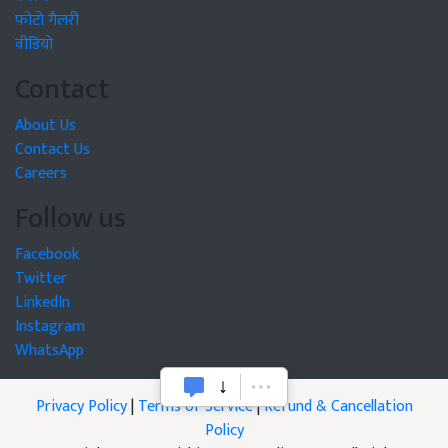
फोटो गैलरी
वीडियो
Contact
About Us
Contact Us
Careers
Follow us
Facebook
Twitter
LinkedIn
Instagram
WhatsApp
Privacy Policy
|
Terms of Service
|
Refund & Cancellation
Policy