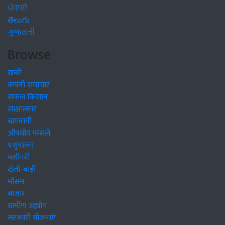
ਪੰਜਾਬੀ
తెలుగు
ગુજરાતી
Browse
खबरें
कंपनी समाचार
सफल किसान
साक्षात्कार
बागवानी
औषधीय फसलें
पशुपालन
मशीनरी
खेती-बाड़ी
मौसम
बाजार
ग्रामीण उद्द्योग
सरकारी योजनाएं