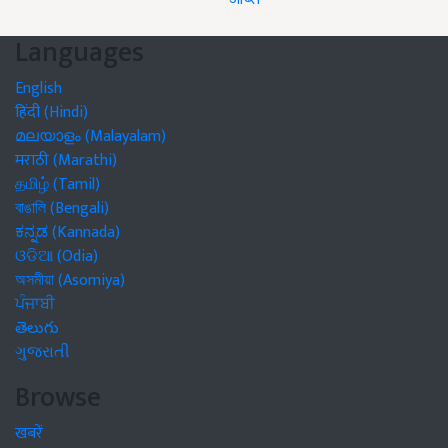
Languages
English
हिंदी (Hindi)
മലയാളം (Malayalam)
मराठी (Marathi)
தமிழ் (Tamil)
বাঙালি (Bengali)
ಕನ್ನಡ (Kannada)
ଓଡିଆ (Odia)
অসমীয়া (Asomiya)
ਪੰਜਾਬੀ
తెలుగు
ગુજરાતી
Browse
खबरें