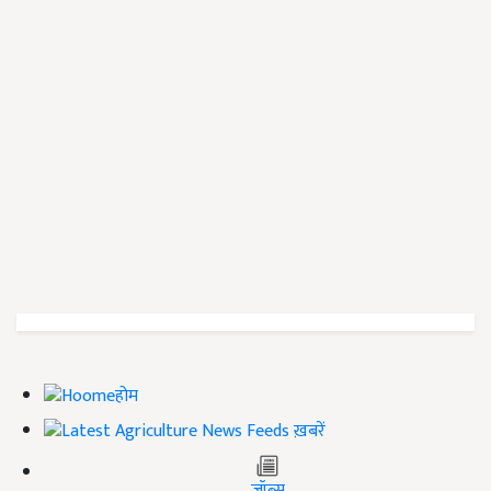
होम
ख़बरें
जॉब्स