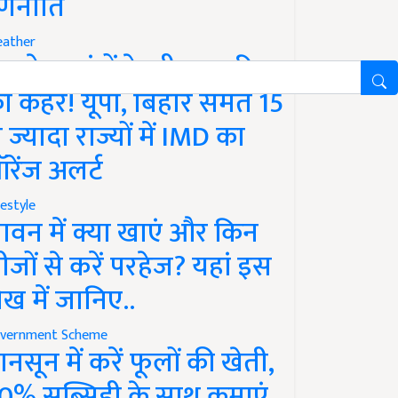
णनीति
ather
गले 12 घंटों के भीतर बारिश
ा कहर! यूपी, बिहार समेत 15
े ज्यादा राज्यों में IMD का
रेंज अलर्ट
festyle
ावन में क्या खाएं और किन
ीजों से करें परहेज? यहां इस
ेख में जानिए..
vernment Scheme
ानसून में करें फूलों की खेती,
0% सब्सिडी के साथ कमाएं