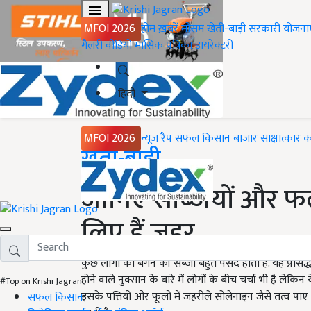
MFOI 2026
होम
ख़बरें
मौसम
खेती-बाड़ी
सरकारी योजना
गैलरी
वीडियो
मासिक पत्रिका
डायरेक्टरी
हिंदी
MFOI 2026
न्यूज़ रैप
सफल किसान
बाजार
साक्षात्कार
क
Home
खेती-बाड़ी
जानिए सब्ज़ियों और फल क
लिए हैं ज़हर
कुछ लोगों को बैंगन की सब्ज़ी बहुत पसंद होती है. यह प्रसिद्
होने वाले नुक्सान के बारे में लोगों के बीच चर्चा भी है लेकिन 
#Top on Krishi Jagran
इसके पत्तियों और फूलों में जहरीले सोलेनाइन जैसे तत्व पाए 
सफल किसान