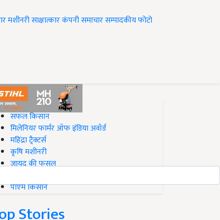
ार
मशीनरी
साक्षात्कार
कंपनी समाचार
सम्पादकीय
फोटो
op on Krishi Jagran
सफल किसान
मिलेनियर फार्मर ऑफ इंडिया अवॉर्ड
महिंद्रा ट्रैक्टर्स
कृषि मशीनरी
जायद की फसल
बिज़नेस आइडियाज
पीएम किसान
op Stories