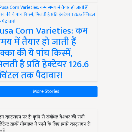
usa Corn Varieties: कम
मय में तैयार हो जाती हैं
क्का की ये पांच किस्में,
िलती है प्रति हेक्टेयर 126.6
्विंटल तक पैदावार!
More Stories
हम व्हाट्सएप पर हैं! कृषि से संबंधित देशभर की सभी
लेटेस्ट ख़बरें मोबाइल में पढ़ने के लिए हमारे व्हाट्सएप से
जुड़ें.