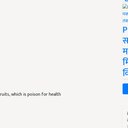
P
स
म
म
क
uits, which is poison for health