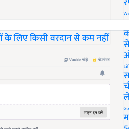
र
We
अ
क
नों के लिए किसी वरदान से कम नहीं
स
ऑ
Li
स
च
ल
Go
म
5