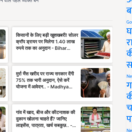
ब
Go
घ
र
क
स
Ne
ग
क
च
प
Ne