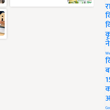
र
व
क
क
न
We
द
ब
1
क
अ
Go