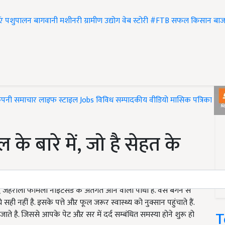
एं
पशुपालन
बागवानी
मशीनरी
ग्रामीण उद्योग
वेब स्टोरी
#FTB
सफल किसान
बाज
ंपनी समाचार
लाइफ स्टाइल
Jobs
विविध
सम्पादकीय
वीडियो
मासिक पत्रिका
#T
े बारे में, जो है सेहत के
ध जहरीली फैमिली नाइटसेड के अंतर्गत आने वाला पौधा है. वैसे बैंगन से
ये सही नहीं है. इसके पत्ते औऱ फूल जरूर स्वास्थ्य को नुक्सान पहुंचाते हैं.
T
जाते है. जिससे आपके पेट औऱ सर में दर्द सम्बंधित समस्या होने शुरू हो