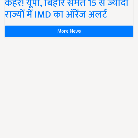
कहर! यूपी, बिहार समेत 15 से ज्यादा
राज्यों में IMD का ऑरेंज अलर्ट
More News