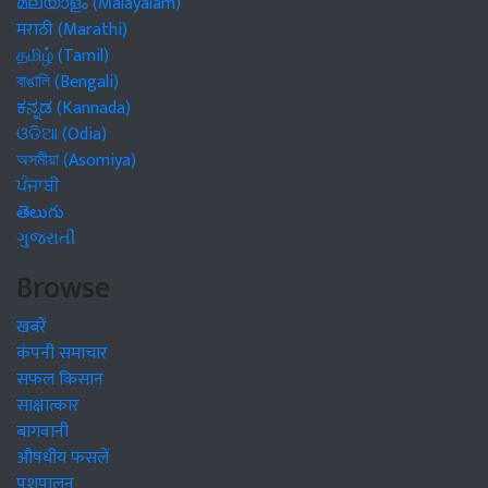
മലയാളം (Malayalam)
मराठी (Marathi)
தமிழ் (Tamil)
বাঙালি (Bengali)
ಕನ್ನಡ (Kannada)
ଓଡିଆ (Odia)
অসমীয়া (Asomiya)
ਪੰਜਾਬੀ
తెలుగు
ગુજરાતી
Browse
खबरें
कंपनी समाचार
सफल किसान
साक्षात्कार
बागवानी
औषधीय फसलें
पशुपालन