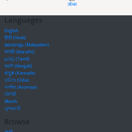
जॉब्स
Languages
English
हिंदी (Hindi)
മലയാളം (Malayalam)
मराठी (Marathi)
தமிழ் (Tamil)
বাঙালি (Bengali)
ಕನ್ನಡ (Kannada)
ଓଡିଆ (Odia)
অসমীয়া (Asomiya)
ਪੰਜਾਬੀ
తెలుగు
ગુજરાતી
Browse