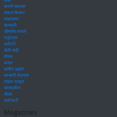
खबरें
कंपनी समाचार
सफल किसान
साक्षात्कार
बागवानी
औषधीय फसलें
पशुपालन
मशीनरी
खेती-बाड़ी
मौसम
बाजार
ग्रामीण उद्द्योग
सरकारी योजनाएं
लाइफ स्टाइल
सम्पादकीय
जॉब्स
डायरेक्टरी
Magazines