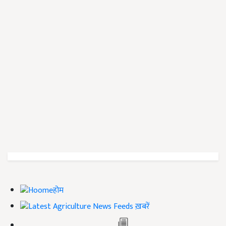
होम
ख़बरें