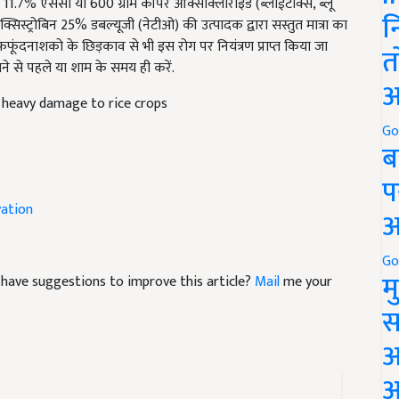
11.7% एससी या 600 ग्राम कॉपर ऑक्सीक्लोराइड (ब्लाईटोक्स, ब्लू
न
सिस्ट्रोबिन 25% डबल्यूजी (नेटीओ) की उत्पादक द्वारा सस्तुत मात्रा का
ूंदनाशको के छिड़काव से भी इस रोग पर नियंत्रण प्राप्त किया जा
त
े से पहले या शाम के समय ही करें.
अ
 heavy damage to rice crops
Go
ब
प
vation
अ
Go
म
nd have suggestions to improve this article?
Mail
me your
स
अ
आ