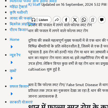
मिलेनियर फार्मर ऑफ इंडिया अवॉर्ड
KJ Staff
Updated on 16 September, 2024 5:32 PM
महिंद्रा ट्रैक्टर्स
कृषि मशीनरी
जायद की फसल
बिज़नेस आइडियाज
पीएम किसान
धान की फसल में लगने वाले फॉल्स स्मट रोग
Home
दुनिया की सबसे महत्वपूर्ण मुख्य फसलों में से एक धान की
विभिन्न बीमारियों के प्रति संवेदनशील है, जिसमें से एक 
पहुंचाता है. इस रोग को हल्दी गांठ रोग या धान का आभासी क
न्यूज़ रैप
धान का माइनर रोग माना जाता था. इसे लक्ष्मीनिया रोग भी क
उपज होगा. लेकिन विगत कुछ वर्षों से यह रोग धान का प्रमु
cultivation शुरू हुई है.
खबरें
बता दें कि फॉल्स स्मट रोग/ False Smut Disease से धान
सफल किसान
प्रतिशत तक उपज का नुकसान देखा जा रहा है. धान की फस
जानना अत्यावश्यक है.
सरकारी योजनाएं
धान में फाल्स स्मट रोग के 