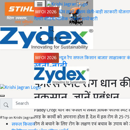
MFOI 2026
होम
ख़बरें
मौसम
खेती-बाड़ी
सरकारी योजना
गैलरी
वीडियो
मासिक पत्रिका
डायरेक्टरी
हिंदी
MFOI 2026
न्यूज़ रैप
सफल किसान
बाजार
साक्षात्कार
क
Home
खेती-बाड़ी
फॉल्स स्मट रोग धान की
नुकसान, जानें प्रबंधन
Paddy Crop: धान की फसल में सबसे अधिक फॉल्स स्मट रो
तरह के कार्यों को अपनाना होता हैं. देश में इस रोग से 
#Top on Krishi Jagran
रोग से बचाने के लिए रोग के लक्षण एवं बचाव के उपाय को 
सफल किसान