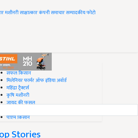
ार
मशीनरी
साक्षात्कार
कंपनी समाचार
सम्पादकीय
फोटो
op on Krishi Jagran
सफल किसान
मिलेनियर फार्मर ऑफ इंडिया अवॉर्ड
महिंद्रा ट्रैक्टर्स
कृषि मशीनरी
जायद की फसल
बिज़नेस आइडियाज
पीएम किसान
op Stories