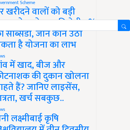
vernment Scheme
र खरीदने वालों को बड़ी
ाहत, होम लोन पर मिलेगी 4%
ी सब्सिडी, जानें कौन उठा
कता है योजना का लाभ
ws
ांव में खाद, बीज और
ीटनाशक की दुकान खोलना
ाहते हैं? जानिए लाइसेंस,
ात्रता, खर्च सबकुछ..
ws
ानी लक्ष्मीबाई कृषि
िश्वविद्यालय में तीन दिवसीय