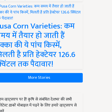
usa Corn Varieties: कम
मय में तैयार हो जाती हैं
क्का की ये पांच किस्में,
िलती है प्रति हेक्टेयर 126.6
्विंटल तक पैदावार!
More Stories
हम व्हाट्सएप पर हैं! कृषि से संबंधित देशभर की सभी
लेटेस्ट ख़बरें मोबाइल में पढ़ने के लिए हमारे व्हाट्सएप से
जुड़ें.