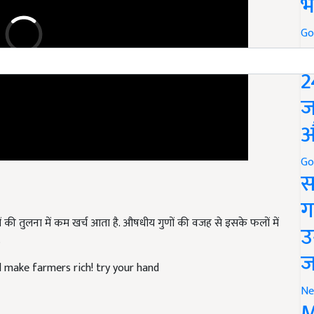
भ
Go
P
2
ज
औ
Go
स
ग
ों की तुलना में कम खर्च आता है. औषधीय गुणों की वजह से इसके फलों में
उ
.
ज
ll make farmers rich! try your hand
Ne
M