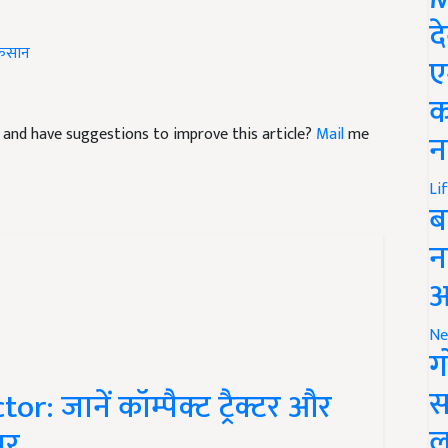
द
िसान
ए
क
cle and have suggestions to improve this article?
Mail
me
न
Li
ब
न
आ
Ne
ग
स
: जानें कॉम्पैक्ट ट्रैक्टर और
ल
ंतर