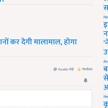
स
Ne
इ
न
नों कर देगी मालामाल, होगा
'
उ
An
ब
स
आ
Ne
क