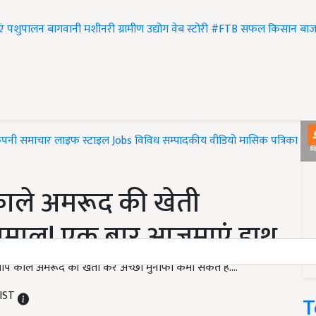
एं
पशुपालन
बागवानी
मशीनरी
ग्रामीण उद्योग
वेब स्टोरी
#FTB
सफल किसान
बाज
ंपनी समाचार
लाइफ स्टाइल
Jobs
विविध
सम्पादकीय
वीडियो
मासिक पत्रिका
#T
ाले अमरूद की खेती
लामाल! एक बार आजमाएं हाथ
आप काले अमरूद की खेती कर अच्छा मुनाफा कमा सकते हैं....
 IST
T