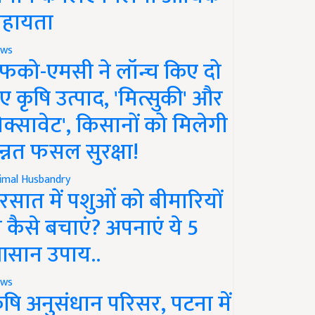
हायता
ws
फको-एमसी ने लॉन्च किए दो
ए कृषि उत्पाद, 'मित्सुकी' और
नेक्सावेट', किसानों को मिलेगी
न्नत फसल सुरक्षा!
imal Husbandry
रसात में पशुओं को बीमारियों
े कैसे बचाएं? अपनाएं ये 5
सान उपाय..
ws
ृषि अनुसंधान परिसर, पटना में