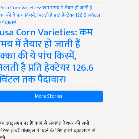
usa Corn Varieties: कम
मय में तैयार हो जाती हैं
क्का की ये पांच किस्में,
िलती है प्रति हेक्टेयर 126.6
्विंटल तक पैदावार!
More Stories
हम व्हाट्सएप पर हैं! कृषि से संबंधित देशभर की सभी
लेटेस्ट ख़बरें मोबाइल में पढ़ने के लिए हमारे व्हाट्सएप से
जुड़ें.