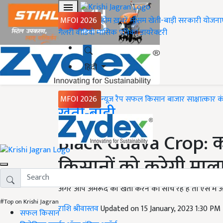
MFOI 2026
होम
ख़बरें
मौसम
खेती-बाड़ी
सरकारी योजना
गैलरी
वीडियो
मासिक पत्रिका
डायरेक्टरी
हिंदी
MFOI 2026
न्यूज़ रैप
सफल किसान
बाजार
साक्षात्कार
क
Home
खेती-बाड़ी
Black Guava Crop: क
किसानों को करेगी मा
अगर आप अमरूद की खेती करने का सोच रहे हैं तो ऐसे में 
#Top on Krishi Jagran
राशि श्रीवास्तव
Updated on 15 January, 2023 1:30 PM
सफल किसान