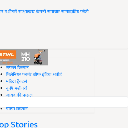
ार
मशीनरी
साक्षात्कार
कंपनी समाचार
सम्पादकीय
फोटो
op on Krishi Jagran
सफल किसान
मिलेनियर फार्मर ऑफ इंडिया अवॉर्ड
महिंद्रा ट्रैक्टर्स
कृषि मशीनरी
जायद की फसल
बिज़नेस आइडियाज
पीएम किसान
op Stories