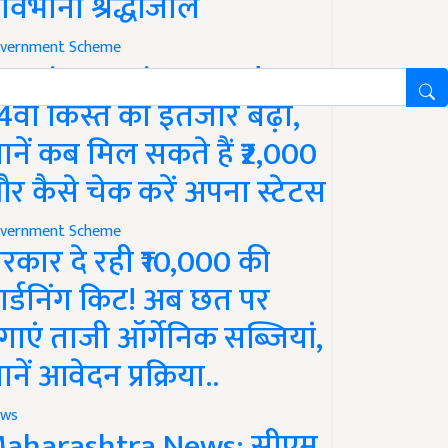
ावभीनी श्रद्धांजलि
vernment Scheme
M Kisan Yojana Update:
4वीं किस्त का इंतजार बढ़ा,
ानें कब मिल सकते हैं ₹2,000
र कैसे चेक करें अपना स्टेटस
vernment Scheme
रकार दे रही ₹10,000 की
ार्डनिंग किट! अब छत पर
गाएं ताजी ऑर्गेनिक सब्जियां,
ानें आवेदन प्रक्रिया..
ws
aharashtra News: सीएम