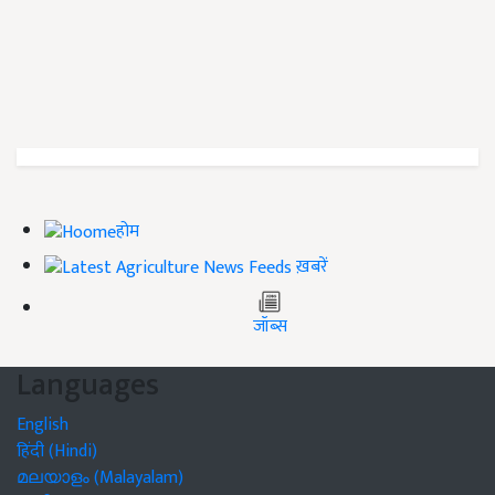
होम
ख़बरें
जॉब्स
Languages
English
हिंदी (Hindi)
മലയാളം (Malayalam)