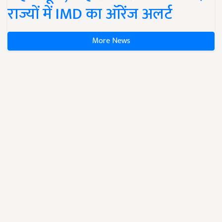
राज्यों में IMD का ऑरेंज अलर्ट
More News