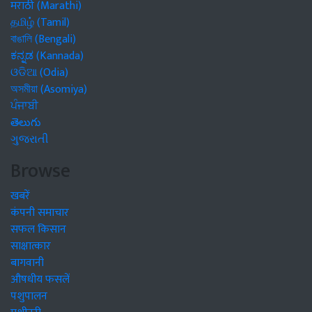
मराठी (Marathi)
தமிழ் (Tamil)
বাঙালি (Bengali)
ಕನ್ನಡ (Kannada)
ଓଡିଆ (Odia)
অসমীয়া (Asomiya)
ਪੰਜਾਬੀ
తెలుగు
ગુજરાતી
Browse
खबरें
कंपनी समाचार
सफल किसान
साक्षात्कार
बागवानी
औषधीय फसलें
पशुपालन