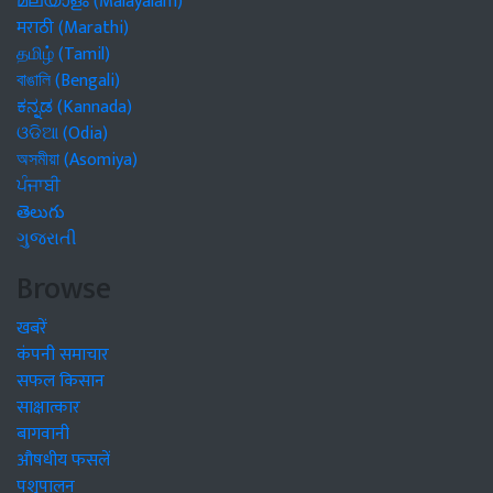
മലയാളം (Malayalam)
मराठी (Marathi)
தமிழ் (Tamil)
বাঙালি (Bengali)
ಕನ್ನಡ (Kannada)
ଓଡିଆ (Odia)
অসমীয়া (Asomiya)
ਪੰਜਾਬੀ
తెలుగు
ગુજરાતી
Browse
खबरें
कंपनी समाचार
सफल किसान
साक्षात्कार
बागवानी
औषधीय फसलें
पशुपालन