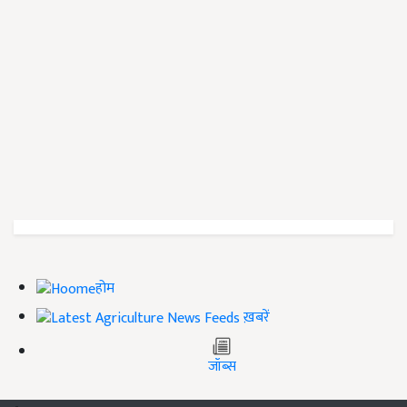
होम
ख़बरें
जॉब्स