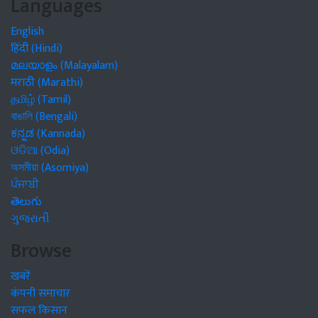
Languages
English
हिंदी (Hindi)
മലയാളം (Malayalam)
मराठी (Marathi)
தமிழ் (Tamil)
বাঙালি (Bengali)
ಕನ್ನಡ (Kannada)
ଓଡିଆ (Odia)
অসমীয়া (Asomiya)
ਪੰਜਾਬੀ
తెలుగు
ગુજરાતી
Browse
खबरें
कंपनी समाचार
सफल किसान