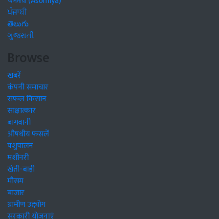
অসমীয়া (Asomiya)
ਪੰਜਾਬੀ
తెలుగు
ગુજરાતી
Browse
खबरें
कंपनी समाचार
सफल किसान
साक्षात्कार
बागवानी
औषधीय फसलें
पशुपालन
मशीनरी
खेती-बाड़ी
मौसम
बाजार
ग्रामीण उद्द्योग
सरकारी योजनाएं