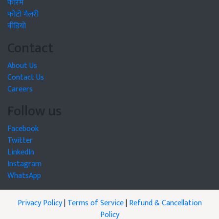
फोरम
फोटो गैलरी
वीडियो
Contact
About Us
Contact Us
Careers
Follow us
Facebook
Twitter
LinkedIn
Instagram
WhatsApp
Privacy Policy
|
Terms of Service
|
Refund & Cancellation
Policy