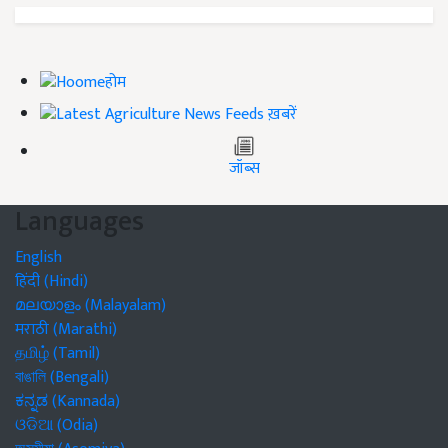
होम
ख़बरें
जॉब्स
Languages
English
हिंदी (Hindi)
മലയാളം (Malayalam)
मराठी (Marathi)
தமிழ் (Tamil)
বাঙালি (Bengali)
ಕನ್ನಡ (Kannada)
ଓଡିଆ (Odia)