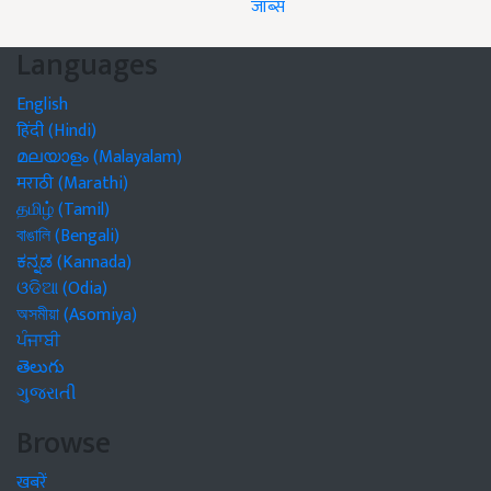
जॉब्स
Languages
English
हिंदी (Hindi)
മലയാളം (Malayalam)
मराठी (Marathi)
தமிழ் (Tamil)
বাঙালি (Bengali)
ಕನ್ನಡ (Kannada)
ଓଡିଆ (Odia)
অসমীয়া (Asomiya)
ਪੰਜਾਬੀ
తెలుగు
ગુજરાતી
Browse
खबरें