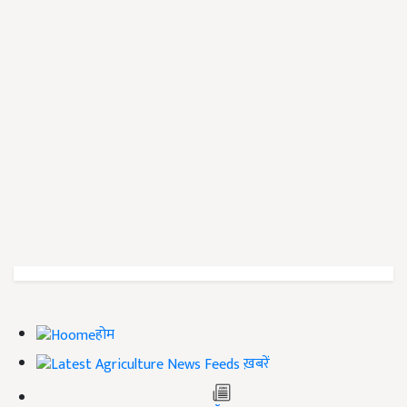
होम
ख़बरें