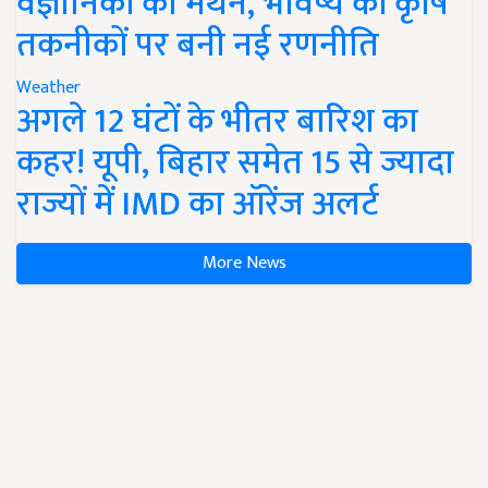
वैज्ञानिकों का मंथन, भविष्य की कृषि
तकनीकों पर बनी नई रणनीति
Weather
अगले 12 घंटों के भीतर बारिश का
कहर! यूपी, बिहार समेत 15 से ज्यादा
राज्यों में IMD का ऑरेंज अलर्ट
More News