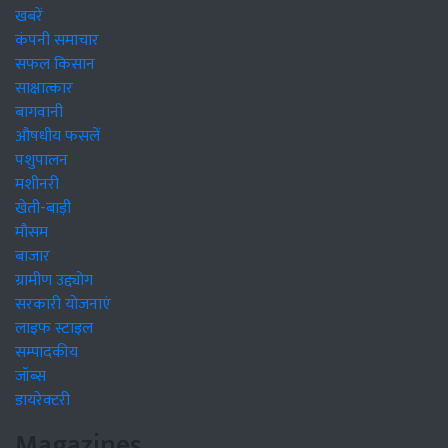
खबरें
कंपनी समाचार
सफल किसान
साक्षात्कार
बागवानी
औषधीय फसलें
पशुपालन
मशीनरी
खेती-बाड़ी
मौसम
बाजार
ग्रामीण उद्द्योग
सरकारी योजनाएं
लाइफ स्टाइल
सम्पादकीय
जॉब्स
डायरेक्टरी
Magazines