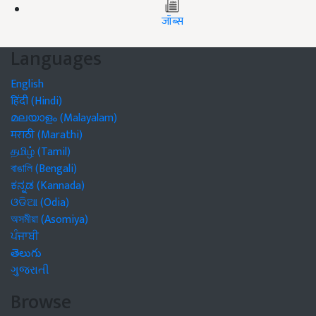
जॉब्स
Languages
English
हिंदी (Hindi)
മലയാളം (Malayalam)
मराठी (Marathi)
தமிழ் (Tamil)
বাঙালি (Bengali)
ಕನ್ನಡ (Kannada)
ଓଡିଆ (Odia)
অসমীয়া (Asomiya)
ਪੰਜਾਬੀ
తెలుగు
ગુજરાતી
Browse