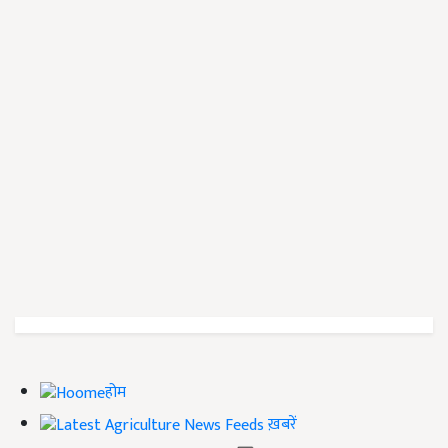
होम
ख़बरें