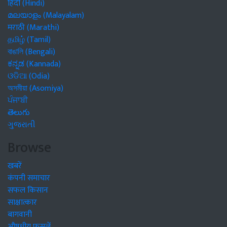
हिंदी (Hindi)
മലയാളം (Malayalam)
मराठी (Marathi)
தமிழ் (Tamil)
বাঙালি (Bengali)
ಕನ್ನಡ (Kannada)
ଓଡିଆ (Odia)
অসমীয়া (Asomiya)
ਪੰਜਾਬੀ
తెలుగు
ગુજરાતી
Browse
खबरें
कंपनी समाचार
सफल किसान
साक्षात्कार
बागवानी
औषधीय फसलें