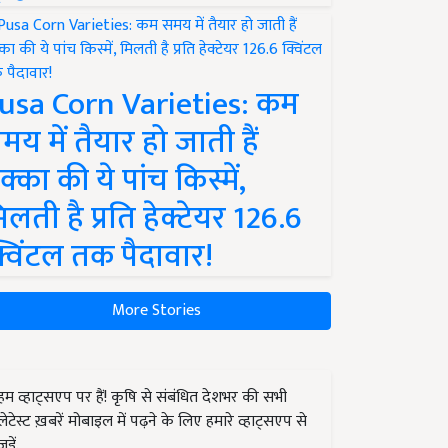
usa Corn Varieties: कम
मय में तैयार हो जाती हैं
क्का की ये पांच किस्में,
िलती है प्रति हेक्टेयर 126.6
्विंटल तक पैदावार!
More Stories
हम व्हाट्सएप पर हैं! कृषि से संबंधित देशभर की सभी
लेटेस्ट ख़बरें मोबाइल में पढ़ने के लिए हमारे व्हाट्सएप से
जुड़ें.