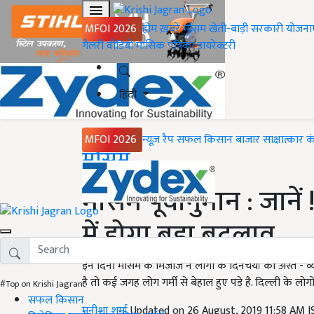
MFOI 2026
होम
ख़बरें
मौसम
खेती-बाड़ी
सरकारी योजना
गैलरी
वीडियो
मासिक पत्रिका
डायरेक्टरी
हिंदी
MFOI 2026
न्यूज़ रैप
सफल किसान
बाजार
साक्षात्कार
क
Home
मौसम
मौसम पूर्वानुमान : जाने
में होगा बड़ा बदलाव
इन दिनों मौसम के मिजाज ने लोगों के दिनचर्या को अस्त - व्
है तो कई जगह लोग गर्मी से बेहाल हुए पड़े है. दिल्ली के लो
#Top on Krishi Jagran
सफल किसान
मनीशा शर्मा
Updated on 26 August, 2019 11:58 AM 