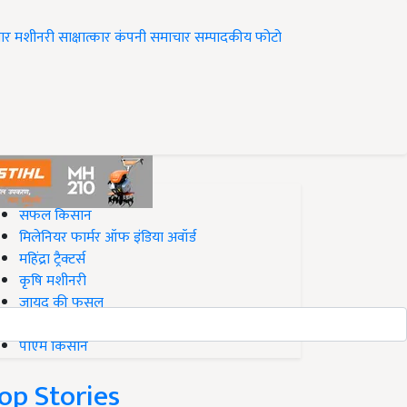
ार
मशीनरी
साक्षात्कार
कंपनी समाचार
सम्पादकीय
फोटो
op on Krishi Jagran
सफल किसान
मिलेनियर फार्मर ऑफ इंडिया अवॉर्ड
महिंद्रा ट्रैक्टर्स
कृषि मशीनरी
जायद की फसल
बिज़नेस आइडियाज
पीएम किसान
op Stories