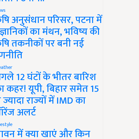
ws
ृषि अनुसंधान परिसर, पटना में
ैज्ञानिकों का मंथन, भविष्य की
ृषि तकनीकों पर बनी नई
णनीति
ather
गले 12 घंटों के भीतर बारिश
ा कहर! यूपी, बिहार समेत 15
े ज्यादा राज्यों में IMD का
रेंज अलर्ट
festyle
ावन में क्या खाएं और किन