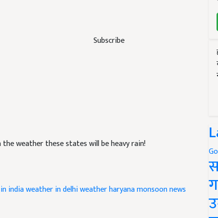
Subscribe
L
the weather these states will be heavy rain!
Go
स
ग
in india
weather in delhi
weather haryana
monsoon news
उ