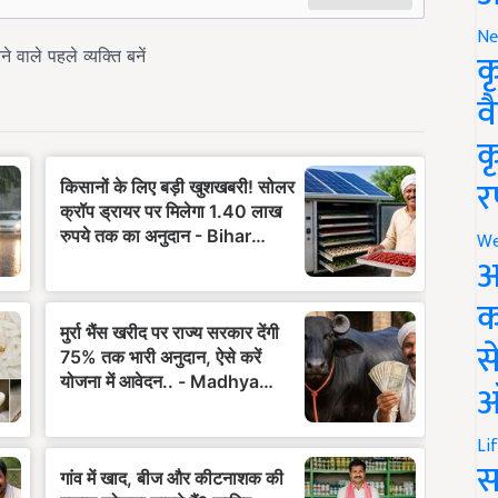
Ne
क
व
क
र
We
अ
क
स
ऑ
Li
स