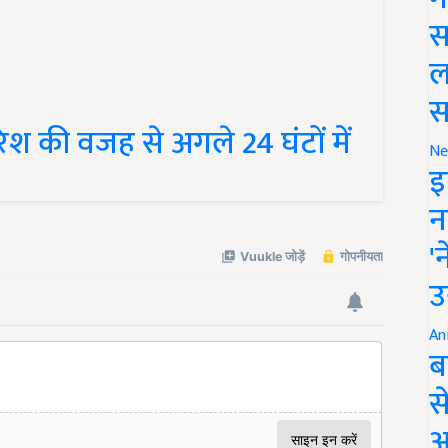
स
ल
स
ारिश की वजह से अगले 24 घंटों में
Ne
इ
न
'
उ
An
ब
स
आ