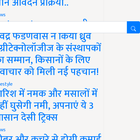
ानें आवेदन प्रक्रिया..
ws
aharashtra News: सीएम
ेवेंद्र फडणवीस ने किया ध्रुव
ग्रीटेक्नोलॉजीज के संस्थापकों
ा सम्मान, किसानों के लिए
वाचार को मिली नई पहचान!
festyle
ारिश में नमक और मसालों में
हीं घुसेगी नमी, अपनाएं ये 3
सान देसी ट्रिक्स
ws
ोबर और कचरे से होगी कमाई,