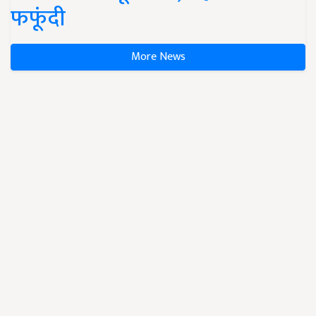
फफूंदी
More News