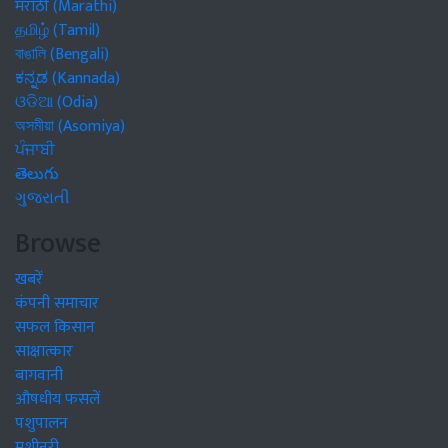
मराठी (Marathi)
தமிழ் (Tamil)
বাঙালি (Bengali)
ಕನ್ನಡ (Kannada)
ଓଡିଆ (Odia)
অসমীয়া (Asomiya)
ਪੰਜਾਬੀ
తెలుగు
ગુજરાતી
Browse
खबरें
कंपनी समाचार
सफल किसान
साक्षात्कार
बागवानी
औषधीय फसलें
पशुपालन
मशीनरी