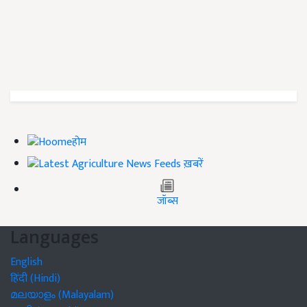
होम
ख़बरें
जॉब्स
Languages
English
हिंदी (Hindi)
മലയാളം (Malayalam)