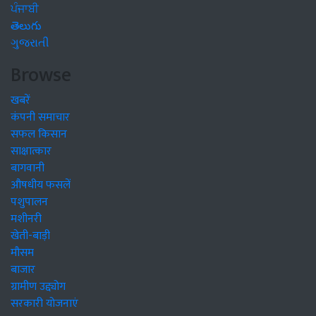
ਪੰਜਾਬੀ
తెలుగు
ગુજરાતી
Browse
खबरें
कंपनी समाचार
सफल किसान
साक्षात्कार
बागवानी
औषधीय फसलें
पशुपालन
मशीनरी
खेती-बाड़ी
मौसम
बाजार
ग्रामीण उद्द्योग
सरकारी योजनाएं