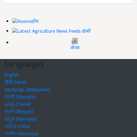
होम
ख़बरें
जॉब्स
Languages
English
हिंदी (Hindi)
മലയാളം (Malayalam)
मराठी (Marathi)
தமிழ் (Tamil)
বাঙালি (Bengali)
ಕನ್ನಡ (Kannada)
ଓଡିଆ (Odia)
অসমীয়া (Asomiya)