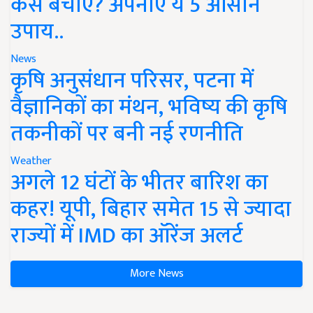
कैसे बचाएं? अपनाएं ये 5 आसान
उपाय..
News
कृषि अनुसंधान परिसर, पटना में
वैज्ञानिकों का मंथन, भविष्य की कृषि
तकनीकों पर बनी नई रणनीति
Weather
अगले 12 घंटों के भीतर बारिश का
कहर! यूपी, बिहार समेत 15 से ज्यादा
राज्यों में IMD का ऑरेंज अलर्ट
More News