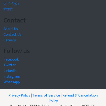
फोटो गैलरी
वीडियो
Contact
About Us
Contact Us
Careers
Follow us
Facebook
Twitter
LinkedIn
Instagram
WhatsApp
Privacy Policy
|
Terms of Service
|
Refund & Cancellation
Policy